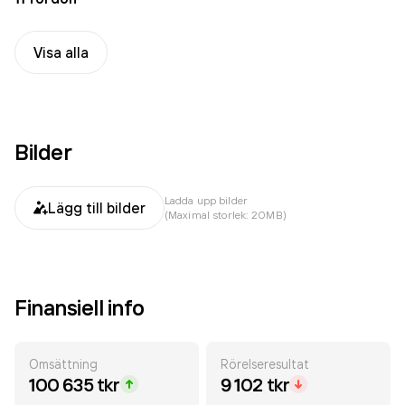
Visa alla
Bilder
Ladda upp bilder
Lägg till bilder
(Maximal storlek: 20MB)
Finansiell info
Omsättning
Rörelseresultat
100 635 tkr
9 102 tkr