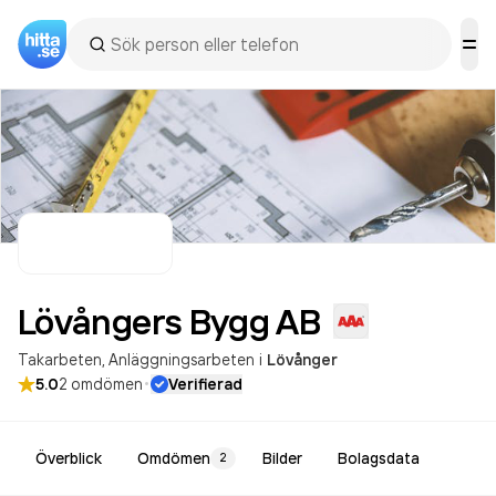
Lövångers Bygg
AB
Takarbeten
Anläggningsarbeten
i
Lövånger
·
5.0
2
omdömen
Verifierad
Överblick
Omdömen
Bilder
Bolagsdata
2