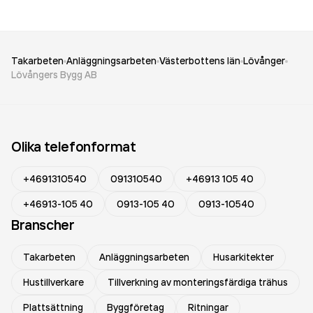
Takarbeten
Anläggningsarbeten
Västerbottens län
Lövånger
Lövångers Bygg AB
Olika telefonformat
+4691310540
091310540
+46913 105 40
+46913-105 40
0913-105 40
0913-10540
Branscher
Takarbeten
Anläggningsarbeten
Husarkitekter
Hustillverkare
Tillverkning av monteringsfärdiga trähus
Plattsättning
Byggföretag
Ritningar