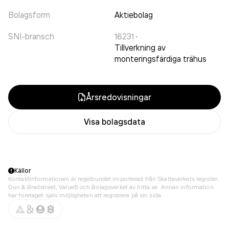
Bolagsform
Aktiebolag
SNI-bransch
16231
·
Tillverkning av
monteringsfärdiga trähus
Årsredovisningar
Visa bolagsdata
Källor
Kontaktinformationen är regelbundet importerad från Skatteverkets register,
Dun & Bradstreet, Value8 och Bolagsverket av hitta.se. Annan information
har företaget själv möjligheten att registrera på sin sida.