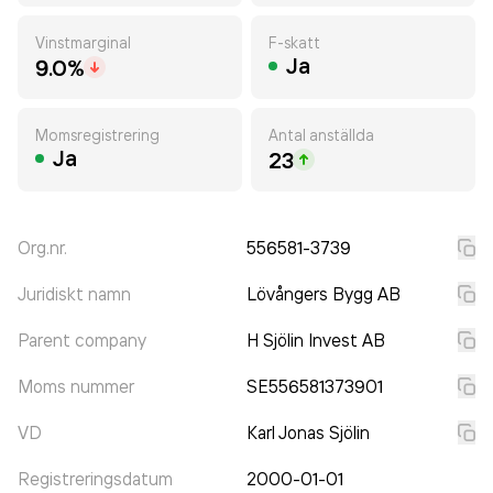
Vinstmarginal
F-skatt
Ja
9.0%
Momsregistrering
Antal anställda
Ja
23
Org.nr.
556581-3739
Juridiskt namn
Lövångers Bygg AB
Parent company
H Sjölin Invest AB
Moms nummer
SE556581373901
VD
Karl Jonas Sjölin
Registreringsdatum
2000-01-01