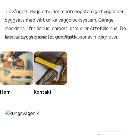
Lövångers Bygg erbjuder monteringsfärdiga byggnader i
byggsats med vårt unika väggblocksystem. Garage,
maskinhall, fritidshus, carport, stall eller Attefalls hus. Det
smarta byggkonceptet ger dig massor av möjligheter.
Kontakta oss gärna för en offert!
Dessutom är det superenkelt att bygga. Och prisvärt.
Hem
Kontakt