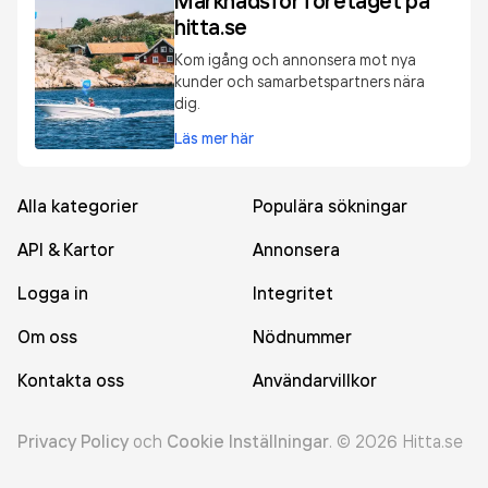
Marknadsför företaget på
hitta.se
Kom igång och annonsera mot nya
kunder och samarbetspartners nära
dig.
Läs mer här
Alla kategorier
Populära sökningar
API & Kartor
Annonsera
Logga in
Integritet
Om oss
Nödnummer
Kontakta oss
Användarvillkor
Privacy Policy
och
Cookie Inställningar
.
©
2026
Hitta.se