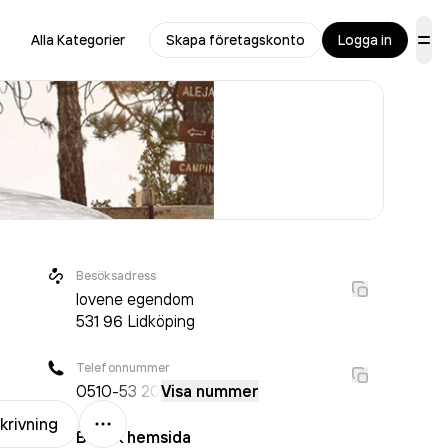
Alla Kategorier
Skapa företagskonto
Logga in
Besöksadress
lovene egendom
531 96
Lidköping
Telefonnummer
0510
-53 20
Visa nummer
Mer
krivning
Besök hemsida