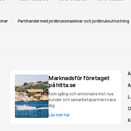
iner
Partihandel med jordbruksmaskiner och jordbruksutrustning
A
Marknadsför företaget
på hitta.se
A
Kom igång och annonsera mot nya
L
kunder och samarbetspartners nära
dig.
O
Läs mer här
K