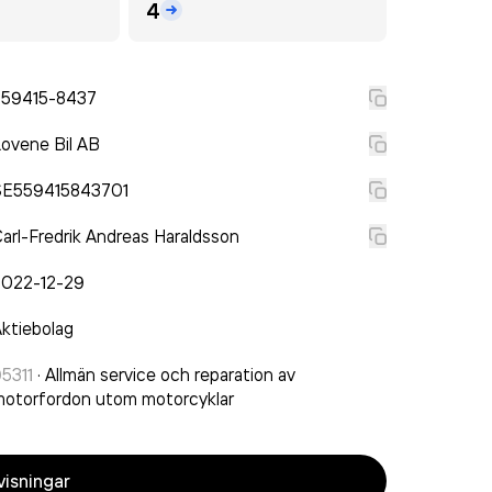
4
559415-8437
ovene Bil AB
SE559415843701
arl-Fredrik Andreas Haraldsson
2022-12-29
ktiebolag
5311
·
Allmän service och reparation av
otorfordon utom motorcyklar
isningar