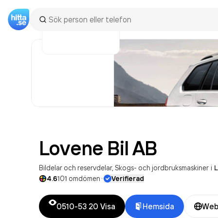
Lovene Bil
AB
Bildelar och reservdelar
Skogs- och jordbruksmaskiner
i
L
·
4.6
101
omdömen
Verifierad
0510-53 20
Visa
Hemsida
Web