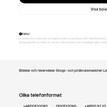
Visa bol
Källor
Kontaktinformationen är regelbundet importerad från Skatteverkets 
Bolagsverket av hitta.se. Annan information har företaget själv möjli
Bildelar och reservdelar
Skogs- och jordbruksmaskiner
Li
Olika telefonformat
+46510532090
0510532090
+46510 53 20