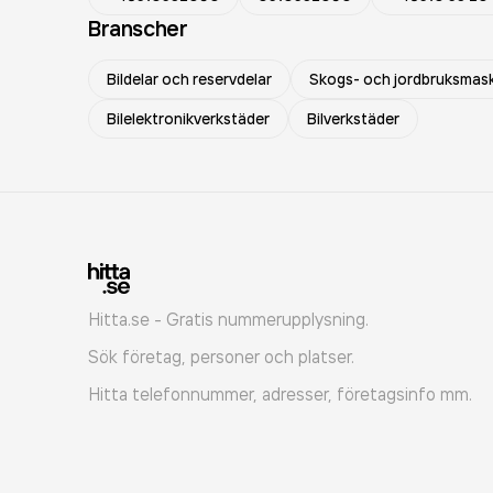
Branscher
Bildelar och reservdelar
Skogs- och jordbruksmask
Bilelektronikverkstäder
Bilverkstäder
Hitta.se - Gratis nummerupplysning.
Sök företag, personer och platser.
Hitta telefonnummer, adresser, företagsinfo mm.