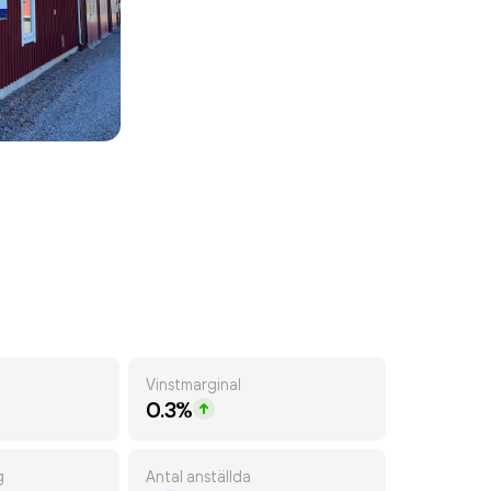
Vinstmarginal
0.3%
g
Antal anställda