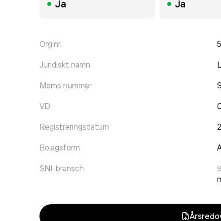
Ja
Ja
Org.nr.
Juridiskt namn
L
Moms nummer
VD
C
Registreringsdatum
Bolagsform
A
SNI-bransch
9
m
Årsredov