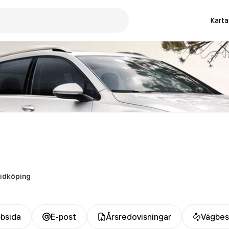
Karta
idköping
bsida
E-post
Årsredovisningar
Vägbes