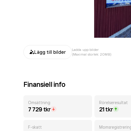
Ladda upp bilder
Lägg till bilder
(Maximal storlek: 20MB)
Finansiell info
Omsättning
Rörelseresultat
7 729 tkr
21 tkr
F-skatt
Momsregistrerin