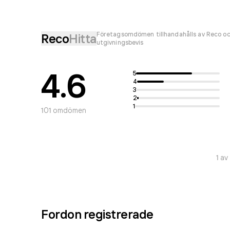
Företagsomdömen tillhandahålls av Reco oc
Reco
Hitta
utgivningsbevis
4.6
5
4
3
2
1
101
omdömen
1
av
Fordon registrerade