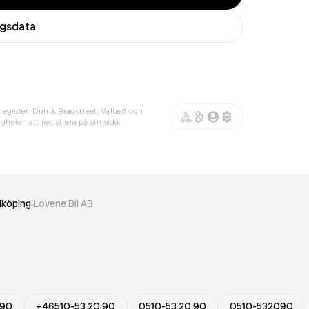
agsdata
register, Dun & Bradstreet, Value8 och
gheten att registrera på sin sida.
dköping
Lovene Bil AB
 90
+46510-53 20 90
0510-53 20 90
0510-532090