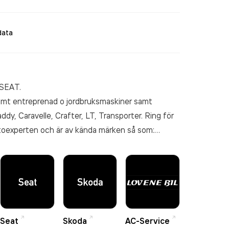
data
 samt SEAT.
addy, Caravelle, Crafter, LT, Transporter. Ring för
utoexperten och är av kända märken så som:
rink, SKF, m.fl.
Seat
Skoda
AC-Service