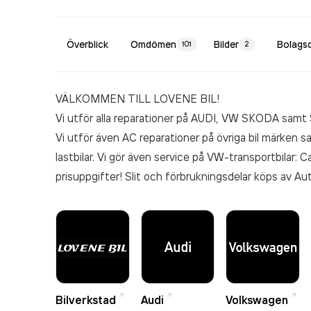
Överblick
Omdömen
Bilder
Bolags
101
2
VÄLKOMMEN TILL LOVENE BIL!
Vi utför alla reparationer på AUDI, VW SKODA
Vi utför även AC reparationer på övriga bil märken samt entreprenad o jordbruksmaskiner samt
lastbilar. Vi gör även service på VW-transportbilar: C
prisuppgifter! Slit och förbrukningsdelar köps av A
Brembo, Bosch, Sachs, Lesjöfors, NKG, CDX, Varta, B
Bilverkstad
Audi
Volkswagen