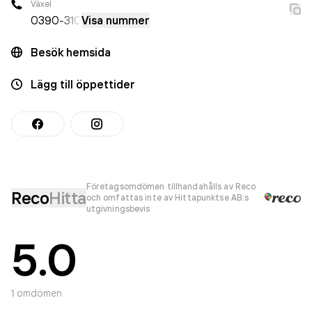
Växel
0390
-310
Visa nummer
Besök hemsida
Lägg till öppettider
Företagsomdömen tillhandahålls av Reco
Reco
Hitta
och omfattas inte av Hittapunktse AB:s
utgivningsbevis
5.0
1
omdömen