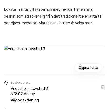
Lövsta Trähus vill skapa hus med genuin hemkänsla,
design som sträcker sig från det traditionellt eleganta till
det djärvt moderna. Materialen i husen är valda med
omsorg och känsla för kvalité. Vi använder råspont i alla
inner- och ytterväggar samt i yttertak. Huset blir genuint
och rustikt, en investering för flera generationer. Vi vill vara
med och förverkliga er husdröm. Vi bygger även efter er
egen skiss eller ritningsförslag. Besök oss gärna på vår
villa-/visningsvåning vid fabriken i Lövsta.
Öppna karta
Besöksadress
Viredaholm Lövstad 3
578 92
Aneby
Vägbeskrivning