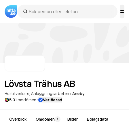
Lövsta Trähus
AB
Hustillverkare
Anläggningsarbeten
i
Aneby
·
5.0
1
omdömen
Verifierad
Överblick
Omdömen
Bilder
Bolagsdata
1