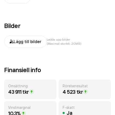
Bilder
Ladda upp bilder
Lägg till bilder
(Maximal storlek: 20MB)
Finansiell info
Omsättning
Rörelseresultat
43 911 tkr
4 523 tkr
Vinstmarginal
F-skatt
Ja
10.3%