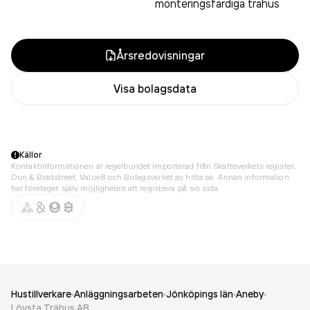
monteringsfärdiga trähus
Årsredovisningar
Visa bolagsdata
Källor
Kontaktinformationen är regelbundet importerad från Skatteverkets register,
Dun & Bradstreet, Value8 och Bolagsverket av hitta.se. Annan information
har företaget själv möjligheten att registrera på sin sida.
Hustillverkare
Anläggningsarbeten
Jönköpings län
Aneby
Lövsta Trähus AB