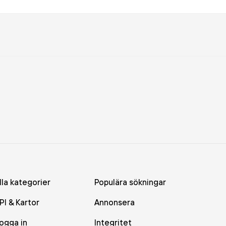
lla kategorier
Populära sökningar
PI & Kartor
Annonsera
ogga in
Integritet