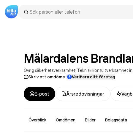
Mälardalens Brandl
Övrig säkerhetsverksamhet
Teknisk konsultverksamhet in
·
Skriv ett omdöme
Verifiera ditt företag
E-post
Årsredovisningar
Vägb
Överblick
Omdömen
Bilder
Bolagsdata