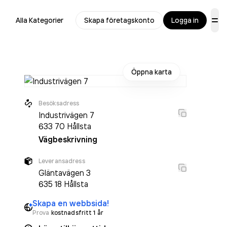
Alla Kategorier
Skapa företagskonto
Logga in
Öppna karta
Besöksadress
Industrivägen 7
633 70
Hållsta
Vägbeskrivning
Leveransadress
Gläntavägen 3
635 18
Hållsta
Skapa en webbsida!
Prova
kostnadsfritt 1 år