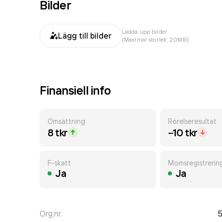
Bilder
Ladda upp bilder
Lägg till bilder
(Maximal storlek: 20MB)
Finansiell info
Omsättning
Rörelseresultat
8 tkr
−10 tkr
F-skatt
Momsregistrerin
Ja
Ja
Org.nr.