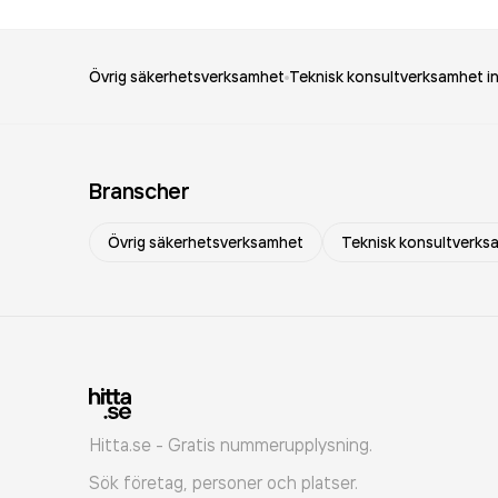
Övrig säkerhetsverksamhet
Teknisk konsultverksamhet i
Branscher
Övrig säkerhetsverksamhet
Teknisk konsultverks
Hitta.se - Gratis nummerupplysning.
Sök företag, personer och platser.