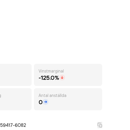
Vinstmarginal
-125.0%
g
Antal anställda
0
559417-6082