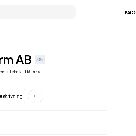
Karta
arm
AB
om elteknik
i
Hållsta
Mer
eskrivning