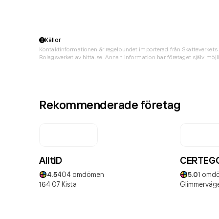
Källor
Kontaktinformationen är regelbundet importerad från Skatteverkets 
Bolagsverket av hitta.se. Annan information har företaget själv möjli
Rekommenderade företag
AlltiD
CERTEG
4.5
404
omdömen
5.0
1
omd
164 07
Kista
Glimmerväge