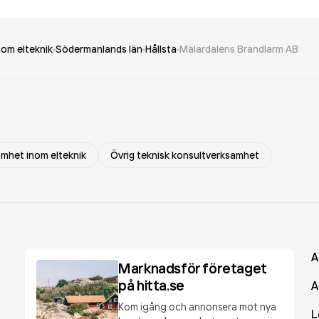
nom elteknik
Södermanlands län
Hållsta
Mälardalens Brandlarm AB
amhet inom elteknik
Övrig teknisk konsultverksamhet
A
Marknadsför företaget
på hitta.se
A
Kom igång och annonsera mot nya
L