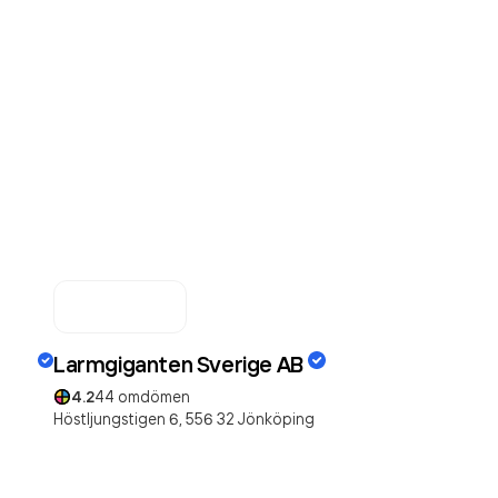
Larmgiganten Sverige AB
4.2
44
omdömen
Höstljungstigen 6,
556 32
Jönköping