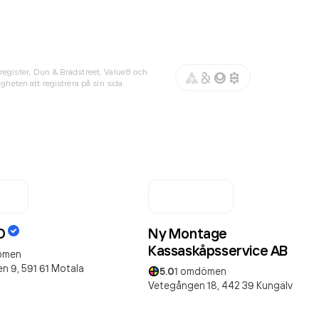
register, Dun & Bradstreet, Value8 och
gheten att registrera på sin sida.
O
Ny Montage
Kassaskåpsservice AB
ömen
n 9,
591 61
Motala
5.0
1
omdömen
Vetegången 18,
442 39
Kungälv