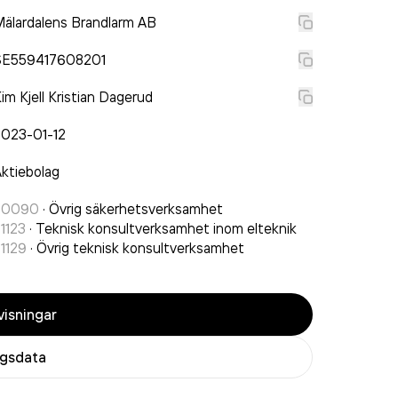
älardalens Brandlarm AB
SE559417608201
im Kjell Kristian Dagerud
2023-01-12
ktiebolag
80090
·
Övrig säkerhetsverksamhet
1123
·
Teknisk konsultverksamhet inom elteknik
1129
·
Övrig teknisk konsultverksamhet
isningar
agsdata