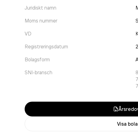
Juridiskt namn
M
Moms nummer
VD
K
Registreringsdatum
Bolagsform
A
SNI-bransch
7
7
Årsredov
Visa bol