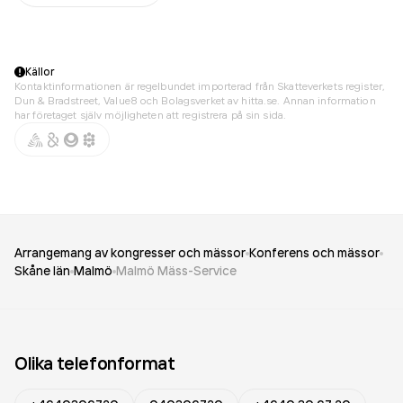
Källor
Kontaktinformationen är regelbundet importerad från Skatteverkets register,
Dun & Bradstreet, Value8 och Bolagsverket av hitta.se. Annan information
har företaget själv möjligheten att registrera på sin sida.
Arrangemang av kongresser och mässor
Konferens och mässor
Skåne län
Malmö
Malmö Mäss-Service
Olika telefonformat