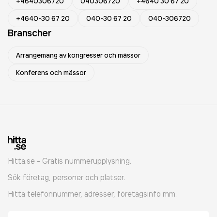
+4640306720
040306720
+4640 30 67 20
+4640-30 67 20
040-30 67 20
040-306720
Branscher
Arrangemang av kongresser och mässor
Konferens och mässor
Hitta.se - Gratis nummerupplysning.
Sök företag, personer och platser.
Hitta telefonnummer, adresser, företagsinfo mm.