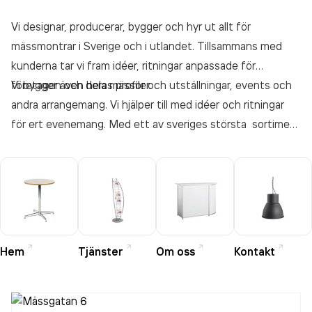
Vi designar, producerar, bygger och hyr ut allt för
mässmontrar i Sverige och i utlandet. Tillsammans med
kunderna tar vi fram idéer, ritningar anpassade för
företagen och deras profiler.
Vi bygger även hela mässor och utställningar, events och
andra arrangemang. Vi hjälper till med idéer och ritningar
för ert evenemang. Med ett av sveriges största sortiment
av möbler, mattor, mässväggar, belysning, podier, diskar,
tyger etc. kan vi tillgodose våra kunders behov, stor som
liten.
Hem
Tjänster
Om oss
Kontakt