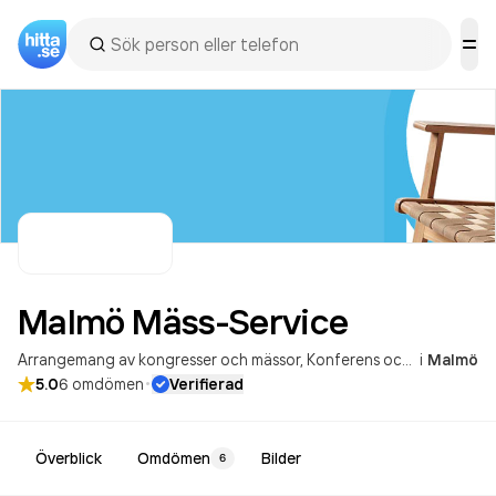
Malmö
Mäss-Service
Arrangemang av kongresser och mässor
Konferens och mässor
i
Malmö
·
5.0
6
omdömen
Verifierad
Överblick
Omdömen
Bilder
6