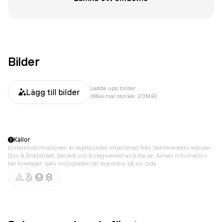
Bilder
Ladda upp bilder
Lägg till bilder
(Maximal storlek: 20MB)
Källor
Kontaktinformationen är regelbundet importerad från Skatteverkets register,
Dun & Bradstreet, Value8 och Bolagsverket av hitta.se. Annan information
har företaget själv möjligheten att registrera på sin sida.