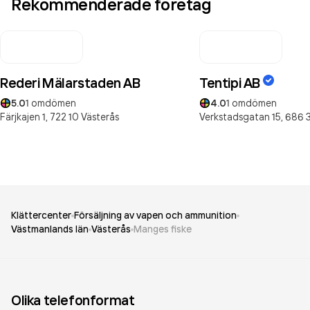
Rekommenderade företag
Rederi Mälarstaden AB
Tentipi AB
5.0
1
omdömen
4.0
1
omdömen
Färjkajen 1,
722 10
Västerås
Verkstadsgatan 15,
686 
Klättercenter
Försäljning av vapen och ammunition
Västmanlands län
Västerås
Manges fiske
Olika telefonformat