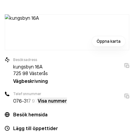
äventyrssporter och Äventyr och naturupplevelser och
Sportaffärer och Event- och festarrangörer och
Försäljning inom jakt och fiske och Fest- och
samlingslokaler och Event- och festarrangörer och
Försäljning av tält och Forsränning och flottfärder och
Öppna karta
Försäljning av skidor och snowboard och Biljettförsäljning
och Fjällstationer och Barnaktiviteter och Event- och
Besöksadress
festarrangörer och Biljettförsäljning och Skateparker
i
kungsbyn 16A
Västerås.
725 98
Västerås
Vägbeskrivning
Telefonnummer
076-
317 97
Visa nummer
Besök hemsida
Lägg till öppettider