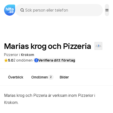
Marias krog och
Pizzeria
Pizzerior
i
Krokom
·
5.0
2
omdömen
Verifiera ditt företag
Överblick
Omdömen
Bilder
2
Marias krog och Pizzeria är verksam inom
Pizzerior
i
Krokom.