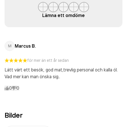
Lämna ett omdöme
Marcus B.
M
för mer än ett år sedan
Lätt värt ett besök, god mat,trevlig personal och kalla öl.
Vad mer kan man önska sig..
0
0
Bilder