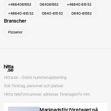
+4664061552
064061552
+46640 615 52
+46640-615 52
0640-615 52
0640-61552
Branscher
Pizzerior
Hitta.se - Gratis nummerupplysning.
Sök företag, personer och platser.
Hitta telefonnummer, adresser, företagsinfo mm.
Marknadsför företaget på