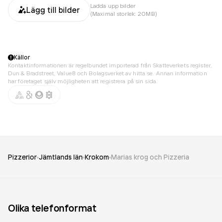
Ladda upp bilder
Lägg till bilder
(Maximal storlek: 20MB)
Källor
Kontaktinformationen är regelbundet importerad från Skatteverkets register,
Dun & Bradstreet, Value8 och Bolagsverket av hitta.se. Annan information
har företaget själv möjligheten att registrera på sin sida.
Pizzerior
Jämtlands län
Krokom
Marias krog och Pizzeria
Olika telefonformat