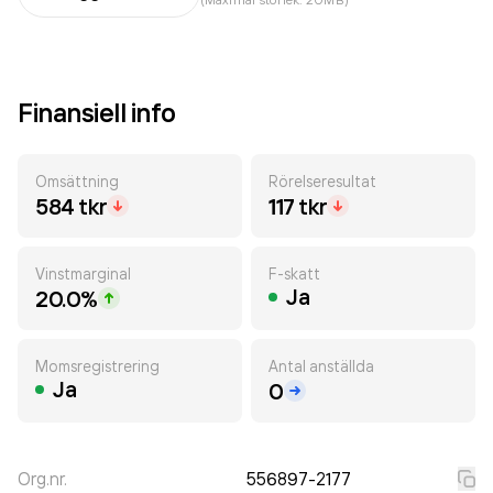
Finansiell info
Omsättning
Rörelseresultat
584 tkr
117 tkr
Vinstmarginal
F-skatt
Ja
20.0%
Momsregistrering
Antal anställda
Ja
0
Org.nr.
556897-2177