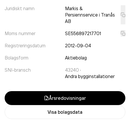
Juridiskt namn
Markis &
Persiennservice i Tranås
AB
Moms nummer
SE556897217701
Registreringsdatum
2012-09-04
Bolagsform
Aktiebolag
SNI-bransch
43240
·
Andra bygginstallationer
Årsredovisningar
Visa bolagsdata