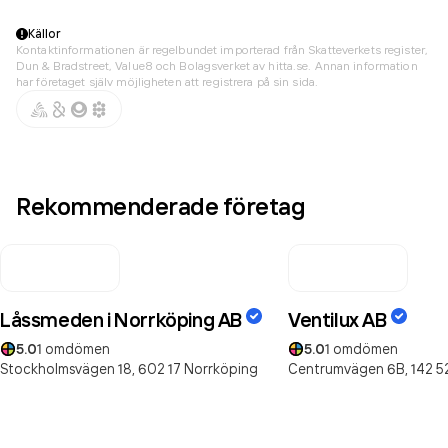
Källor
Kontaktinformationen är regelbundet importerad från Skatteverkets register,
Dun & Bradstreet, Value8 och Bolagsverket av hitta.se. Annan information
har företaget själv möjligheten att registrera på sin sida.
Rekommenderade företag
Låssmeden i Norrköping AB
Ventilux AB
5.0
1
omdömen
5.0
1
omdömen
Stockholmsvägen 18,
602 17
Norrköping
Centrumvägen 6B,
142 5