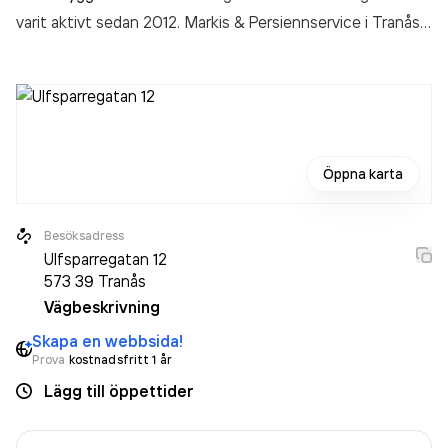
varit aktivt sedan 2012. Markis & Persiennservice i Tranås
AB
omsatte 584 000,00 kr
senaste räkenskapsåret
(2024).
Öppna karta
Besöksadress
Ulfsparregatan 12
573 39
Tranås
Vägbeskrivning
Skapa en webbsida!
Prova
kostnadsfritt 1 år
Lägg till öppettider