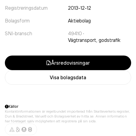
Registreringsdatum
2013-12-12
Bolagsform
Aktiebolag
SNI-bransch
49410
·
Vägtransport, godstrafik
Årsredovisningar
Visa bolagsdata
Källor
Kontaktinformationen är regelbundet importerad från Skatteverkets register,
Dun & Bradstreet, Value8 och Bolagsverket av hitta.se. Annan information
har företaget själv möjligheten att registrera på sin sida.