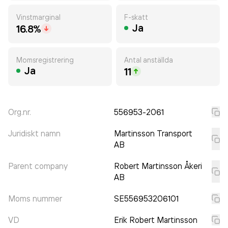
Vinstmarginal
F-skatt
Ja
16.8%
Momsregistrering
Antal anställda
Ja
11
Org.nr.
556953-2061
Juridiskt namn
Martinsson Transport
AB
Parent company
Robert Martinsson Åkeri
AB
Moms nummer
SE556953206101
VD
Erik Robert Martinsson