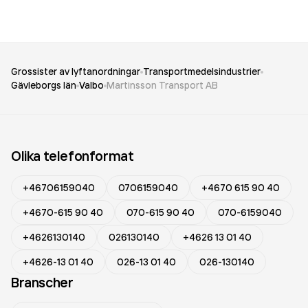
Grossister av lyftanordningar
Transportmedelsindustrier
Gävleborgs län
Valbo
Martinsson Transport AB
Olika telefonformat
+46706159040
0706159040
+4670 615 90 40
+4670-615 90 40
070-615 90 40
070-6159040
+4626130140
026130140
+4626 13 01 40
+4626-13 01 40
026-13 01 40
026-130140
Branscher