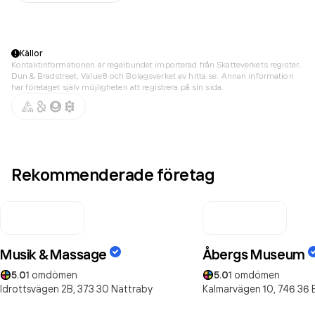
Källor
Kontaktinformationen är regelbundet importerad från Skatteverkets register,
Dun & Bradstreet, Value8 och Bolagsverket av hitta.se. Annan information
har företaget själv möjligheten att registrera på sin sida.
Rekommenderade företag
Musik & Massage
Åbergs Museum
5.0
1
omdömen
5.0
1
omdömen
Idrottsvägen 2B,
373 30
Nättraby
Kalmarvägen 10,
746 36