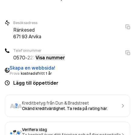
Besöksadress
Ränkesed
671 93
Arvika
Telefonnummer
0570
-223
Visa nummer
Skapa en webbsida!
Prova
kostnadsfritt 1 år
Lägg till öppettider
Kreditbetyg från Dun & Bradstreet
Okänd kreditvärdighet. Ta reda på rating här.
Verifiera idag
Ta kontroll över ditt företag och nå fler potentiella