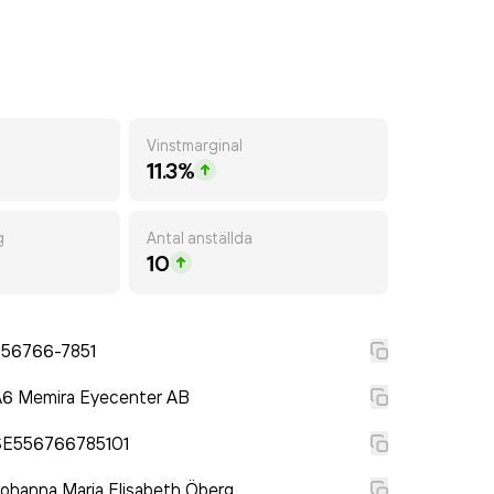
Vinstmarginal
11.3%
g
Antal anställda
10
556766-7851
A6 Memira Eyecenter AB
SE556766785101
ohanna Maria Elisabeth Öberg