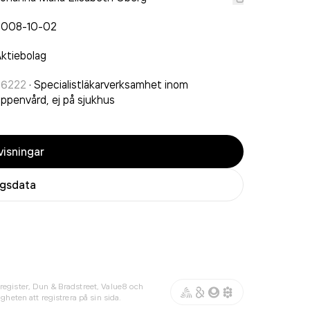
2008-10-02
ktiebolag
86222
·
Specialistläkarverksamhet inom
ppenvård, ej på sjukhus
isningar
agsdata
register, Dun & Bradstreet, Value8 och
gheten att registrera på sin sida.