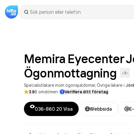
Memira Eyecenter J
Ögonmottagning
Specialistläkare inom ögonsjukdomar
Övriga läkare
i
Jön
·
3.9
8
omdömen
Verifiera ditt företag
036-860 20
Visa
Webbsida
E