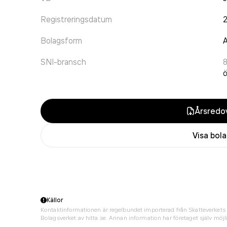
Registreringsdatum
Bolagsform
A
SNI-bransch
ö
Årsredov
Visa bol
Källor
Kontaktinformationen är regelbundet importerad från Skatteverkets 
Bolagsverket av hitta.se. Annan information har företaget själv möjli