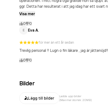
operationen. I mitt högra öga grävde hon så djupt a
ggr. Detta har resulterat i att jag idag har ett svar
sig vilket innebär att jag ser suddigt på det ögat. 
Visa mer
Har varit på återbesök ett par gånger men ej fått nå
0
0
Eva A.
E
för mer än ett år sedan
Trevlig personal !! Lugn o fin läkare , jag är jättenöjd!!
0
0
Bilder
Ladda upp bilder
Lägg till bilder
(Maximal storlek: 20MB)