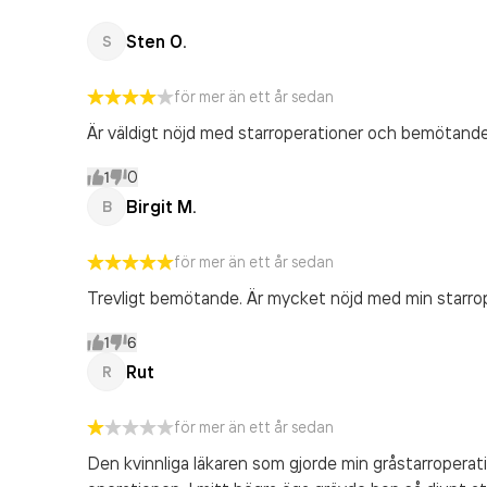
Sten O.
S
för mer än ett år sedan
Är väldigt nöjd med starroperationer och bemötande
1
0
Birgit M.
B
för mer än ett år sedan
Trevligt bemötande. Är mycket nöjd med min starrope
1
6
Rut
R
för mer än ett år sedan
Den kvinnliga läkaren som gjorde min gråstarropera