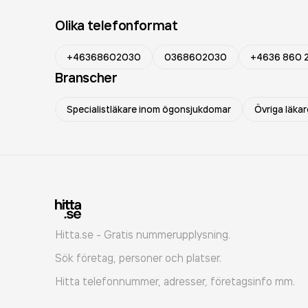
Olika telefonformat
+46368602030
0368602030
+4636 860 
Branscher
Specialistläkare inom ögonsjukdomar
Övriga läkar
Hitta.se - Gratis nummerupplysning.
Sök företag, personer och platser.
Hitta telefonnummer, adresser, företagsinfo mm.