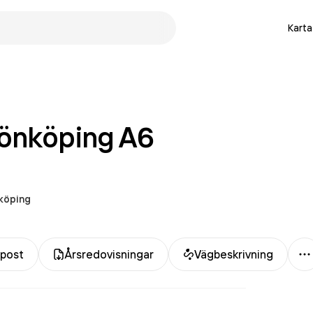
Karta
önköping A6
köping
M
-post
Årsredovisningar
Vägbeskrivning