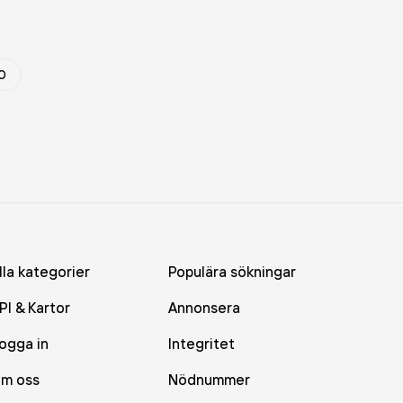
0
lla kategorier
Populära sökningar
PI & Kartor
Annonsera
ogga in
Integritet
m oss
Nödnummer