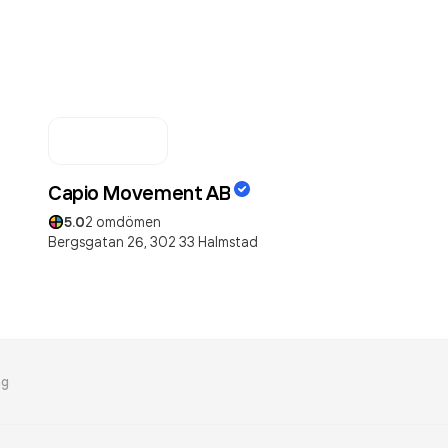
Capio Movement AB
5.0
2
omdömen
Bergsgatan 26,
302 33
Halmstad
ng