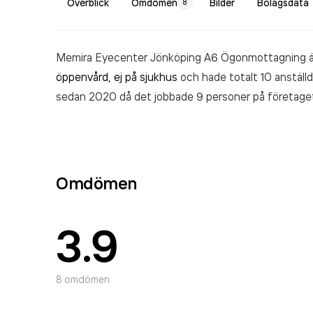
Överblick
Omdömen
Bilder
Bolagsdata
8
Memira Eyecenter Jönköping A6 Ögonmottagning ä
öppenvård, ej på sjukhus
och hade totalt 10 anställd
sedan 2020 då det jobbade 9 personer på företaget.
2008. Memira Eyecenter Jönköping A6 Ögonmott
räkenskapsåret (2021).
Omdömen
3.9
8
omdömen