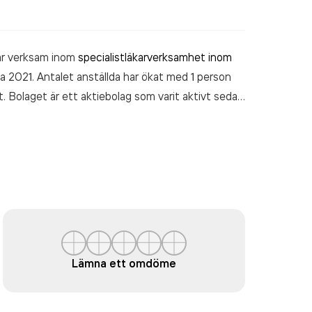
r verksam inom
specialistläkarverksamhet inom
a 2021. Antalet anställda har ökat med 1 person
 Bolaget är ett aktiebolag som varit aktivt sedan
agning
omsatte 23 160 000,00 kr
senaste
Lämna ett omdöme