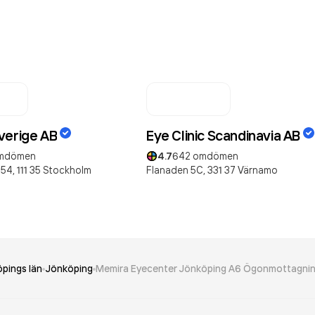
verige AB
Eye Clinic Scandinavia AB
mdömen
4.7
642
omdömen
54,
111 35
Stockholm
Flanaden 5C,
331 37
Värnamo
pings län
Jönköping
Memira Eyecenter Jönköping A6 Ögonmottagni