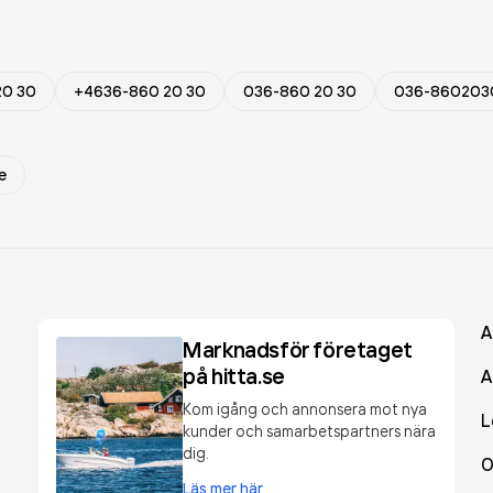
20 30
+4636-860 20 30
036-860 20 30
036-860203
e
A
Marknadsför företaget
på hitta.se
A
Kom igång och annonsera mot nya
L
kunder och samarbetspartners nära
dig.
O
Läs mer här