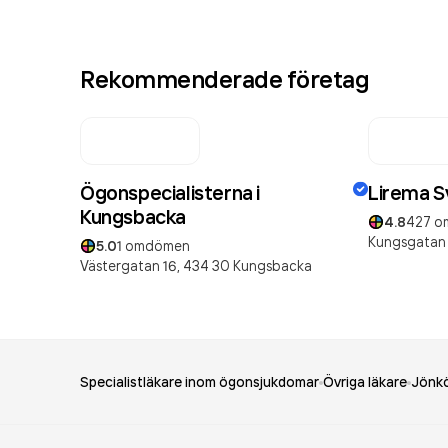
Rekommenderade företag
Ögonspecialisterna i
Lirema S
Kungsbacka
4.8
427
o
Kungsgatan 
5.0
1
omdömen
Västergatan 16,
434 30
Kungsbacka
Specialistläkare inom ögonsjukdomar
Övriga läkare
Jönkö