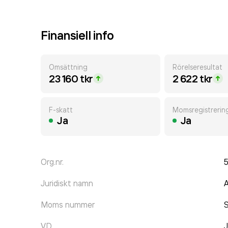
Finansiell info
Omsättning
Rörelseresultat
23 160 tkr
2 622 tkr
F-skatt
Momsregistrerin
Ja
Ja
Org.nr.
Juridiskt namn
Moms nummer
VD
J