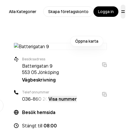
Alla Kategorier
Skapa företagskonto
Logga in
Öppna karta
Besöksadress
Batterigatan 9
553 05
Jönköping
Vägbeskrivning
Telefonnummer
036-
860 20
Visa nummer
er
Besök hemsida
Stängt
till
08:00