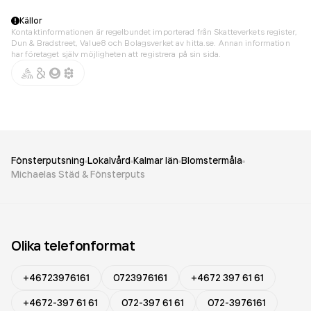
Källor
Kontaktinformationen är regelbundet importerad från Skatteverkets register,
Dun & Bradstreet, Value8 och Bolagsverket av hitta.se. Annan information
har företaget själv möjligheten att registrera på sin sida.
Fönsterputsning
Lokalvård
Kalmar län
Blomstermåla
Michaelas Städ & Fönsterputs
Olika telefonformat
+46723976161
0723976161
+4672 397 61 61
+4672-397 61 61
072-397 61 61
072-3976161