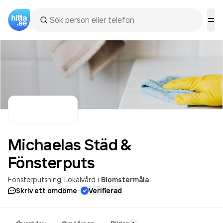
Michaelas Städ &
Fönsterputs
Fönsterputsning
Lokalvård
i
Blomstermåla
·
Skriv ett omdöme
Verifierad