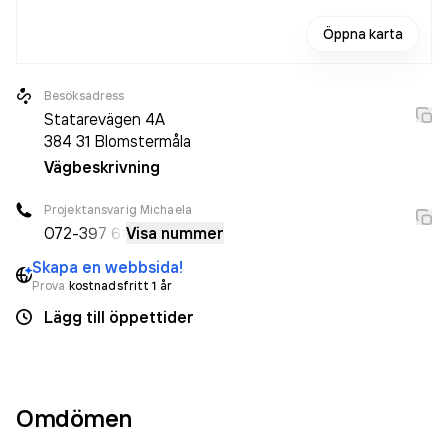
Öppna karta
Besöksadress
Statarevägen 4A
384 31
Blomstermåla
Vägbeskrivning
Projektansvarig Michaela
072-
397 61
Visa nummer
Skapa en webbsida!
Prova
kostnadsfritt 1 år
Lägg till öppettider
Omdömen