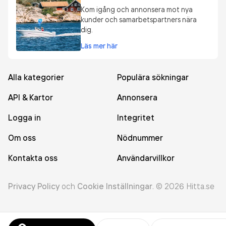
Kom igång och annonsera mot nya
kunder och samarbetspartners nära
dig.
Läs mer här
Alla kategorier
Populära sökningar
API & Kartor
Annonsera
Logga in
Integritet
Om oss
Nödnummer
Kontakta oss
Användarvillkor
Privacy Policy
och
Cookie Inställningar
.
©
2026
Hitta.se