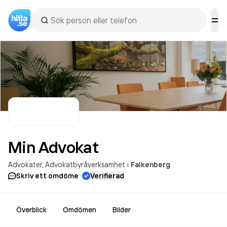
Min
Advokat
Advokater
Advokatbyråverksamhet
i
Falkenberg
·
Skriv ett omdöme
Verifierad
Överblick
Omdömen
Bilder