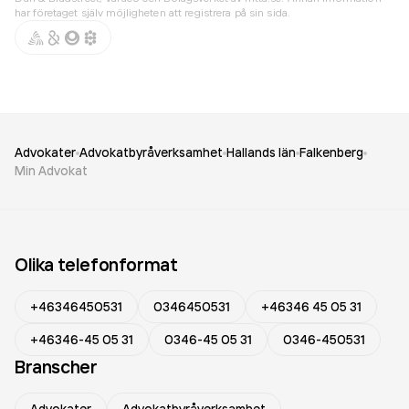
har företaget själv möjligheten att registrera på sin sida.
Advokater
Advokatbyråverksamhet
Hallands län
Falkenberg
Min Advokat
Olika telefonformat
+46346450531
0346450531
+46346 45 05 31
+46346-45 05 31
0346-45 05 31
0346-450531
Branscher