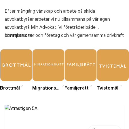
Efter mångårig vänskap och arbete på skilda
advokatbyråer arbetar vi nu tillsammans på vår egen
advokatbyrå Min Advokat. Vi företräder både
privatpersoner och företag och vår gemensamma drivkraft
Kontakta oss
är viljan att hjälpa. Min Advokat finns vid Stora Torg, mitt i
hjärtat av vår hemstad Halmstad.
Brottmål
Migrationsrätt
Familjerätt
Tvistemål