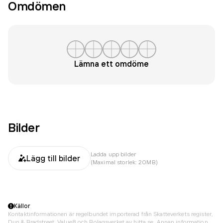
Omdömen
Lämna ett omdöme
Bilder
Ladda upp bilder
Lägg till bilder
(Maximal storlek: 20MB)
Källor
Kontaktinformationen är regelbundet importerad från Skatteverkets register,
Dun & Bradstreet, Value8 och Bolagsverket av hitta.se. Annan information