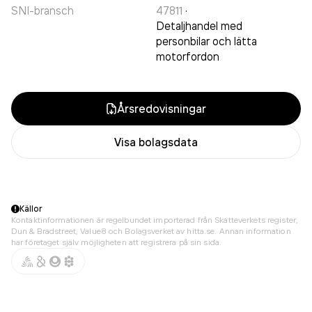
SNI-bransch
47811
·
Detaljhandel med
personbilar och lätta
motorfordon
Årsredovisningar
Visa bolagsdata
Källor
Kontaktinformationen är regelbundet importerad från Skatteverkets register,
Dun & Bradstreet, Value8 och Bolagsverket av hitta.se. Annan information
har företaget själv möjligheten att registrera på sin sida.