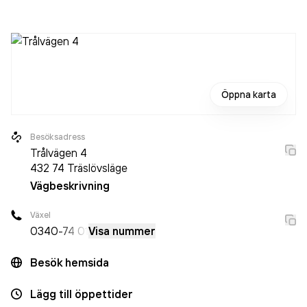
är ett aktiebolag som varit aktivt sedan 2017. MK7 Bil AB
omsatte 44 570 000,00 kr
senaste räkenskapsåret
(2025).
Öppna karta
Besöksadress
Trålvägen 4
432 74
Träslövsläge
Vägbeskrivning
Växel
0340
-74 01
Visa nummer
Besök hemsida
Lägg till öppettider