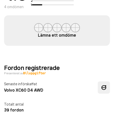
2
1
4
omdömen
Lämna ett omdöme
Fordon registrerade
Presenterat av
Senaste införskaffat
Volvo XC60 D4 AWD
Totalt antal
39 fordon