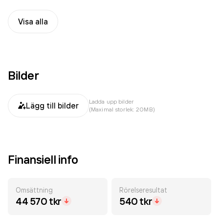
Visa alla
Bilder
Ladda upp bilder
Lägg till bilder
(Maximal storlek: 20MB)
Finansiell info
Omsättning
Rörelseresultat
44 570 tkr
540 tkr