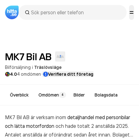
MK7 Bil
AB
Bilförsäljning
i
Träslövsläge
·
4.0
4
omdömen
Verifiera ditt företag
Överblick
Omdömen
Bilder
Bolagsdata
4
MK7 Bil AB är verksam inom
detaljhandel med personbilar
och lätta motorfordon
och hade totalt 2 anställda 2025.
Antalet anställda är oförändrat sedan året innan. Bolaget