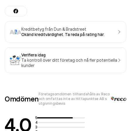
Kreditbetyg från Dun & Bradstreet
Okänd kreditvärdighet. Ta reda på rating här.
Verifiera idag
Ta kontroll över ditt företag och nå fler potentiella
kunder
Företagsomdömen tillhandahålls av Reco
Omdömen
och omfattas inte av Hittapunktse AB:s
utgivningsbevis
4.0
5
4
3