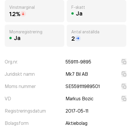
Vinstmarginal
F-skatt
Ja
1.2%
Momsregistrering
Antal anställda
Ja
2
Org.nr.
559111-9895
Juridiskt namn
Mk7 Bil AB
Moms nummer
SE559111989501
VD
Markus Bozic
Registreringsdatum
2017-05-11
Bolagsform
Aktiebolag