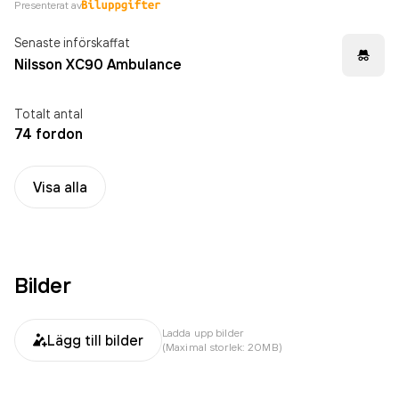
Presenterat av
Senaste införskaffat
Nilsson XC90 Ambulance
Totalt antal
74 fordon
Visa alla
Bilder
Ladda upp bilder
Lägg till bilder
(Maximal storlek: 20MB)