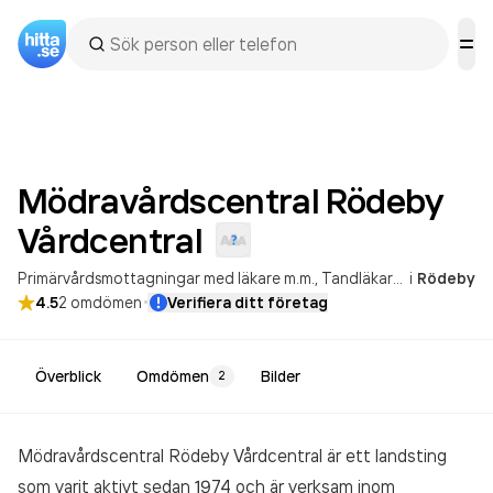
Mödravårdscentral Rödeby
Vårdcentral
Primärvårdsmottagningar med läkare m.m.
Tandläkarverksamhet
i
Rödeby
·
4.5
2
omdömen
Verifiera ditt företag
Överblick
Omdömen
Bilder
2
Mödravårdscentral Rödeby Vårdcentral är ett landsting
som varit aktivt sedan 1974 och är verksam inom