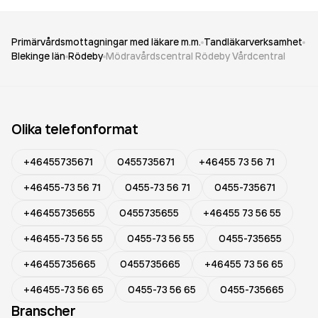
Primärvårdsmottagningar med läkare m.m.
Tandläkarverksamhet
Blekinge län
Rödeby
Mödravårdscentral Rödeby Vårdcentral
Olika telefonformat
+46455735671
0455735671
+46455 73 56 71
+46455-73 56 71
0455-73 56 71
0455-735671
+46455735655
0455735655
+46455 73 56 55
+46455-73 56 55
0455-73 56 55
0455-735655
+46455735665
0455735665
+46455 73 56 65
+46455-73 56 65
0455-73 56 65
0455-735665
Branscher