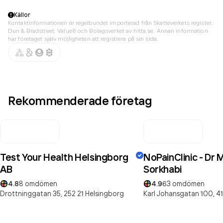
Källor
Kontaktinformationen är regelbundet importerad från Skatteverkets register,
Dun & Bradstreet, Value8 och Bolagsverket av hitta.se. Annan information
har företaget själv möjligheten att registrera på sin sida.
Rekommenderade företag
Test Your Health Helsingborg
NoPainClinic - Dr
AB
Sorkhabi
4.8
8
omdömen
4.9
63
omdömen
Drottninggatan 35,
252 21
Helsingborg
Karl Johansgatan 100,
4