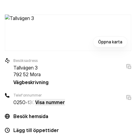
Traktor AB
omsatte 240 000,00 kr
senaste
räkenskapsåret (2025).
Öppna karta
Besöksadress
Tallvägen 3
792 52
Mora
Vägbeskrivning
Telefonnummer
0250
-130
Visa nummer
Besök hemsida
Lägg till öppettider