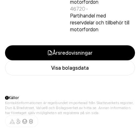
motorfordon
46720
·
Partihandel med
reservdelar och tillbehör till
motorfordon
Årsredovisningar
Visa bolagsdata
Källor
Kontaktinformationen är regelbundet importerad från Skatteverkets register,
Dun & Bradstreet, Value8 och Bolagsverket av hitta.se. Annan information
har företaget själv möjligheten att registrera på sin sida.