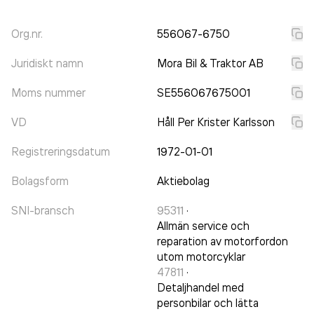
Org.nr.
556067-6750
Juridiskt namn
Mora Bil & Traktor AB
Moms nummer
SE556067675001
VD
Håll Per Krister Karlsson
Registreringsdatum
1972-01-01
Bolagsform
Aktiebolag
SNI-bransch
95311
·
Allmän service och
reparation av motorfordon
utom motorcyklar
47811
·
Detaljhandel med
personbilar och lätta