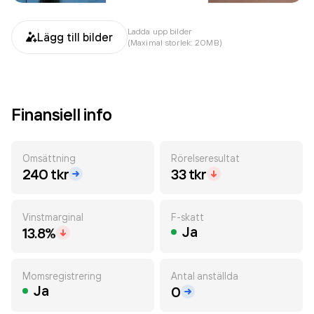
Ladda upp bilder
Lägg till bilder
(Maximal storlek: 20MB)
Finansiell info
Omsättning
Rörelseresultat
240 tkr
33 tkr
Vinstmarginal
F-skatt
Ja
13.8%
Momsregistrering
Antal anställda
Ja
0