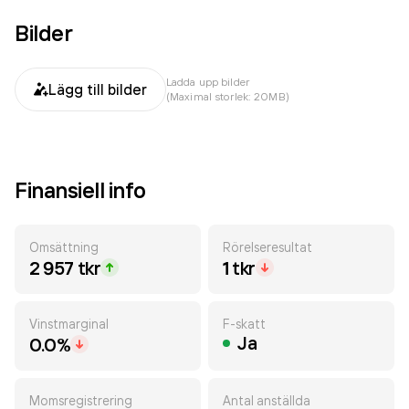
Bilder
Ladda upp bilder
Lägg till bilder
(Maximal storlek: 20MB)
Finansiell info
Omsättning
Rörelseresultat
2 957 tkr
1 tkr
Vinstmarginal
F-skatt
Ja
0.0%
Momsregistrering
Antal anställda