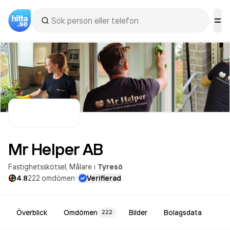
Mr Helper
AB
Fastighetsskötsel
Målare
i
Tyresö
·
4.8
222
omdömen
Verifierad
Överblick
Omdömen
Bilder
Bolagsdata
222