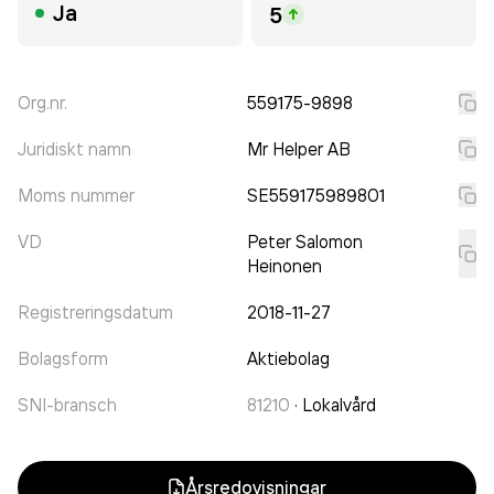
Ja
5
Org.nr.
559175-9898
Juridiskt namn
Mr Helper AB
Moms nummer
SE559175989801
VD
Peter Salomon
Heinonen
Registreringsdatum
2018-11-27
Bolagsform
Aktiebolag
SNI-bransch
81210
·
Lokalvård
Årsredovisningar