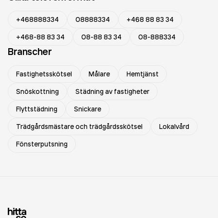
+468888334
08888334
+468 88 83 34
+468-88 83 34
08-88 83 34
08-888334
Branscher
Fastighetsskötsel
Målare
Hemtjänst
Snöskottning
Städning av fastigheter
Flyttstädning
Snickare
Trädgårdsmästare och trädgårdsskötsel
Lokalvård
Fönsterputsning