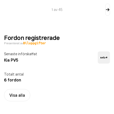
1
av
45
Fordon registrerade
Presenterat av
Senaste införskaffat
Kia PV5
Totalt antal
6 fordon
Visa alla