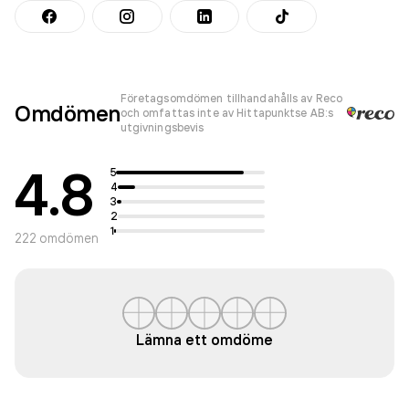
Företagsomdömen tillhandahålls av Reco
Omdömen
och omfattas inte av Hittapunktse AB:s
utgivningsbevis
4.8
5
4
3
2
1
222
omdömen
Lämna ett omdöme