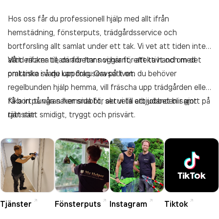
Hos oss får du professionell hjälp med allt ifrån
hemstädning, fönsterputs, trädgårdsservice och
bortforsling allt samlat under ett tak. Vi vet att tiden inte
alltid räcker till, därför finns vi här för att ta hand om det
Vårt erfarna team arbetar noggrant, effektivt och med
praktiska så du kan fokusera på livet.
omtanke i varje uppdrag. Oavsett om du behöver
regelbunden hjälp hemma, vill fräscha upp trädgården eller
få bort tunga saker snabbt, ser vi till att jobbet blir gjort på
Kika in på våran hemsida för aktuella erbjudanden samt
rätt sätt smidigt, tryggt och prisvärt.
tjänster.
Tjänster
Fönsterputs
Instagram
Tiktok