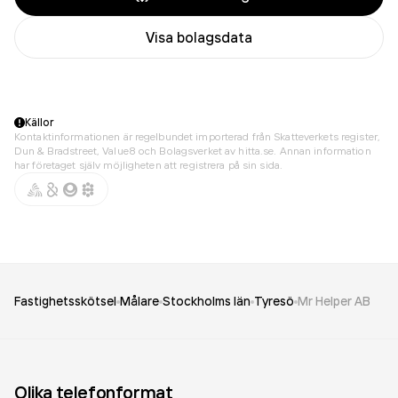
Visa bolagsdata
Källor
Kontaktinformationen är regelbundet importerad från Skatteverkets register,
Dun & Bradstreet, Value8 och Bolagsverket av hitta.se. Annan information
har företaget själv möjligheten att registrera på sin sida.
Fastighetsskötsel
Målare
Stockholms län
Tyresö
Mr Helper AB
Olika telefonformat