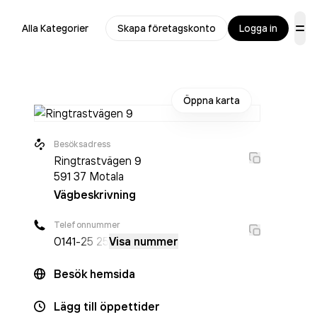
Alla Kategorier
Skapa företagskonto
Logga in
Öppna karta
Besöksadress
Ringtrastvägen 9
591 37
Motala
Vägbeskrivning
Telefonnummer
0141
-25 25
Visa nummer
r
Besök hemsida
Lägg till öppettider