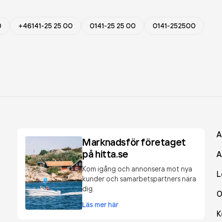
0
+46141-25 25 00
0141-25 25 00
0141-252500
A
Marknadsför företaget
på hitta.se
A
Kom igång och annonsera mot nya
L
kunder och samarbetspartners nära
dig.
O
Läs mer här
K