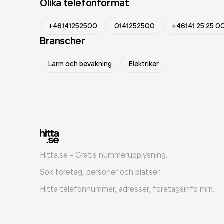
Olika telefonformat
+46141252500
0141252500
+46141 25 25 0
Branscher
Larm och bevakning
Elektriker
Hitta.se - Gratis nummerupplysning.
Sök företag, personer och platser.
Hitta telefonnummer, adresser, företagsinfo mm.