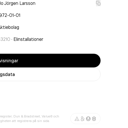
o Jörgen Larsson
972-01-01
ktiebolag
43210
·
Elinstallationer
isningar
agsdata
register, Dun & Bradstreet, Value8 och
gheten att registrera på sin sida.