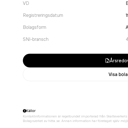
VD
B
Registreringsdatum
1
Bolagsform
A
SNI-bransch
Årsredov
Visa bol
Källor
Kontaktinformationen är regelbundet importerad från Skatteverkets 
Bolagsverket av hitta.se. Annan information har företaget själv möjli