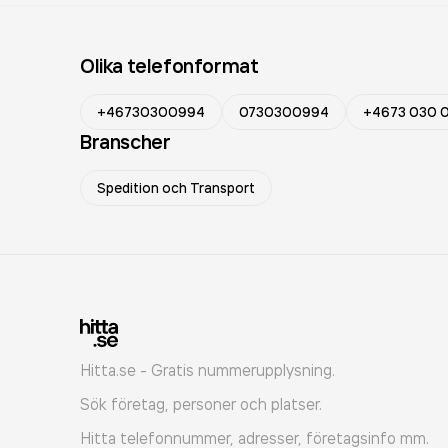
Olika telefonformat
+46730300994
0730300994
+4673 030 
Branscher
Spedition och Transport
Hitta.se - Gratis nummerupplysning.
Sök företag, personer och platser.
Hitta telefonnummer, adresser, företagsinfo mm.