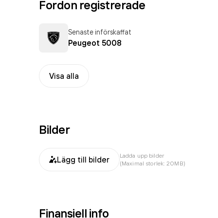
Fordon registrerade
Senaste införskaffat
Peugeot 5008
Visa alla
Bilder
Ladda upp bilder
Lägg till bilder
(Maximal storlek: 20MB)
Finansiell info