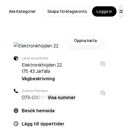
Alla Kategorier
Skapa företagskonto
Logga in
Öppna karta
Leveransadress
Elektronikhöjden 22
175 43
Järfälla
Vägbeskrivning
Gustav Persson
073-
030 09
Visa nummer
Besök hemsida
Lägg till öppettider