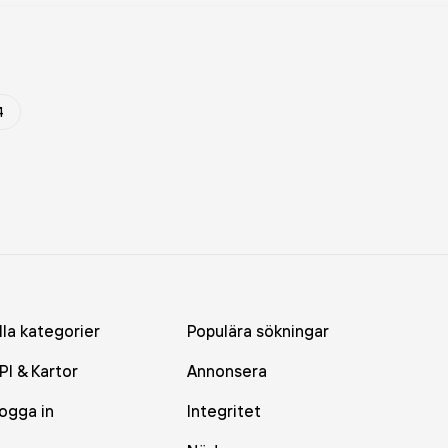
4
lla kategorier
Populära sökningar
PI & Kartor
Annonsera
ogga in
Integritet