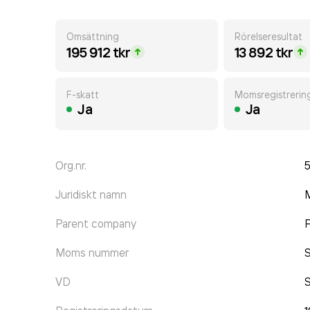
Omsättning
Rörelseresultat
195 912 tkr
13 892 tkr
F-skatt
Momsregistrerin
Ja
Ja
Org.nr.
Juridiskt namn
M
Parent company
F
Moms nummer
VD
S