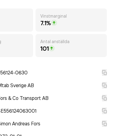
Vinstmarginal
7.1%
g
Antal anställda
101
556124-0630
tab Sverige AB
ors & Co Transport AB
SE556124063001
imon Andreas Fors