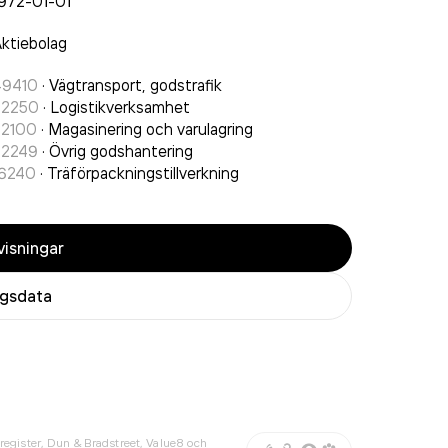
972-01-01
ktiebolag
49410
·
Vägtransport, godstrafik
52250
·
Logistikverksamhet
52100
·
Magasinering och varulagring
52249
·
Övrig godshantering
16240
·
Träförpackningstillverkning
isningar
agsdata
register, Dun & Bradstreet, Value8 och