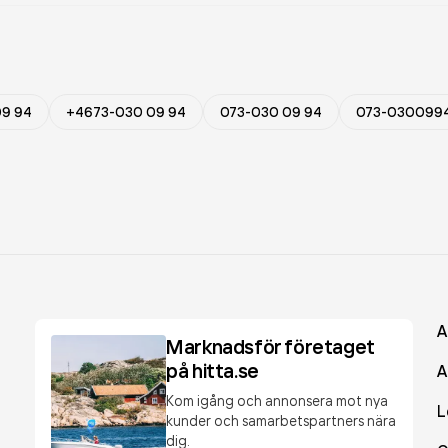
09 94
+4673-030 09 94
073-030 09 94
073-030099
A
Marknadsför företaget
på hitta.se
A
Kom igång och annonsera mot nya
L
kunder och samarbetspartners nära
dig.