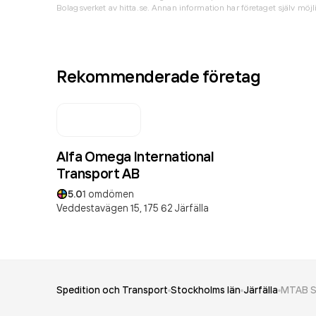
Bolagsverket av hitta.se. Annan information har företaget själv möjli
Rekommenderade företag
Alfa Omega International
Transport AB
5.0
1
omdömen
Veddestavägen 15,
175 62
Järfälla
Spedition och Transport
Stockholms län
Järfälla
MTAB S