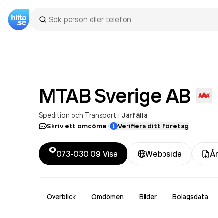
MTAB Sverige
AB
Spedition och Transport
i
Järfälla
·
Skriv ett omdöme
Verifiera ditt företag
073-030 09
Visa
Webbsida
År
Överblick
Omdömen
Bilder
Bolagsdata