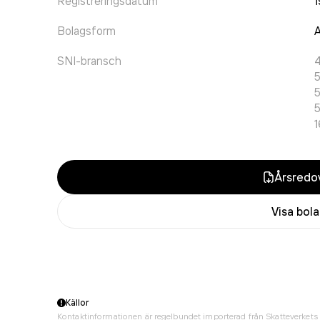
Registreringsdatum
1
Bolagsform
A
SNI-bransch
Årsredov
Visa bol
Källor
Kontaktinformationen är regelbundet importerad från Skatteverkets 