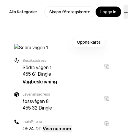
Alla Kategorier
Skapa företagskonto
Logga in
Öppna karta
Besöksadress
Södra vägen 1
455 61
Dingle
Vägbeskrivning
Leveransadress
fossvägen 8
455 32
Dingle
mainPhone
0524
-132
Visa nummer