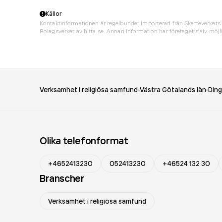
Källor
Kontaktinformationen är regelbundet importerad från Skatteverkets 
Bolagsverket av hitta.se. Annan information har företaget själv möjli
Verksamhet i religiösa samfund
Västra Götalands län
Ding
Olika telefonformat
+4652413230
052413230
+46524 132 30
Branscher
Verksamhet i religiösa samfund