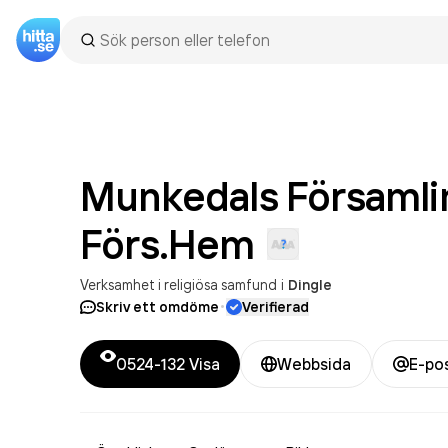
Munkedals Församlin
Förs.Hem
Verksamhet i religiösa samfund
i
Dingle
·
Skriv ett omdöme
Verifierad
0524-132
Visa
Webbsida
E-po