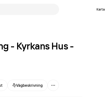
Karta
g - Kyrkans Hus -
Mer
st
Vägbeskrivning