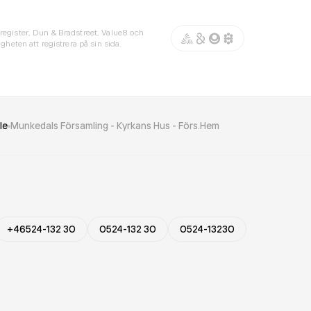
register, Dun & Bradstreet, Value8 och
gheten att registrera på sin sida.
le
Munkedals Församling - Kyrkans Hus - Förs.Hem
+46524-132 30
0524-132 30
0524-13230