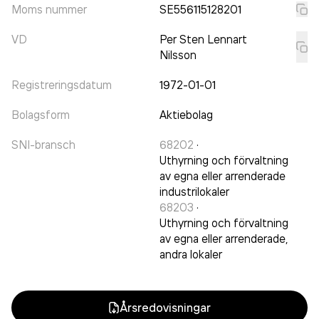
Moms nummer
SE556115128201
VD
Per Sten Lennart
Nilsson
Registreringsdatum
1972-01-01
Bolagsform
Aktiebolag
SNI-bransch
68202
·
Uthyrning och förvaltning
av egna eller arrenderade
industrilokaler
68203
·
Uthyrning och förvaltning
av egna eller arrenderade,
andra lokaler
Årsredovisningar