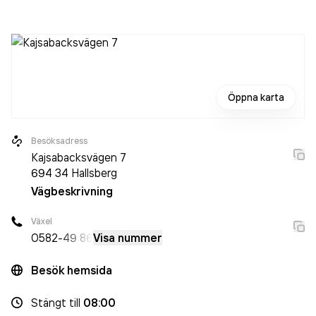
som varit aktivt sedan 1972. NA Fastigheter AB
omsatte
10 609 000,00 kr
senaste räkenskapsåret (2025).
Öppna karta
Besöksadress
Kajsabacksvägen 7
694 34
Hallsberg
Vägbeskrivning
Växel
0582
-49 86
Visa nummer
Besök hemsida
Stängt
till
08:00