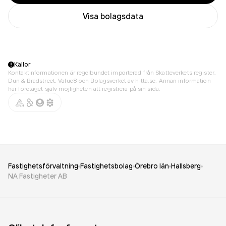
Visa bolagsdata
Källor
Kontaktinformationen är regelbundet importerad från Skatteverkets register,
Dun & Bradstreet, Value8 och Bolagsverket av hitta.se. Annan information
har företaget själv möjligheten att registrera på sin sida.
Fastighetsförvaltning
Fastighetsbolag
Örebro län
Hallsberg
NA Fastigheter AB