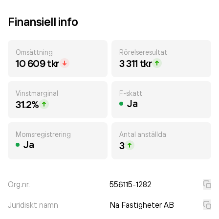
Finansiell info
Omsättning
Rörelseresultat
10 609 tkr
3 311 tkr
Vinstmarginal
F-skatt
Ja
31.2%
Momsregistrering
Antal anställda
Ja
3
Org.nr.
556115-1282
Juridiskt namn
Na Fastigheter AB