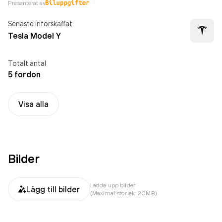
Presenterat av
Senaste införskaffat
Tesla Model Y
Totalt antal
5 fordon
Visa alla
Bilder
Ladda upp bilder
Lägg till bilder
(Maximal storlek: 20MB)