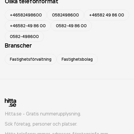
Olika telefonformat
+46582498600
0582498600
+46582 49 86 00
+46582-49 86 00
0582-49 86 00
0582-498600
Branscher
Fastighetsförvaltning
Fastighetsbolag
Hitta.se - Gratis nummerupplysning.
Sök företag, personer och platser.