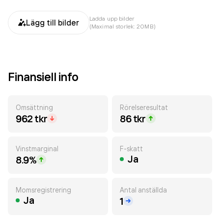
Ladda upp bilder
Lägg till bilder
(Maximal storlek: 20MB)
Finansiell info
Omsättning
Rörelseresultat
962 tkr
86 tkr
Vinstmarginal
F-skatt
Ja
8.9%
Momsregistrering
Antal anställda
Ja
1