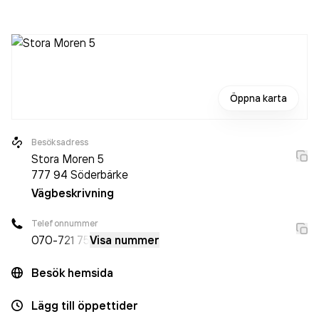
innan. Bolaget är ett aktiebolag som varit aktivt sedan
2010. Närhetsakuten AB
omsatte 962 000,00 kr
senaste
räkenskapsåret (2025).
Öppna karta
Besöksadress
Stora Moren 5
777 94
Söderbärke
Vägbeskrivning
Telefonnummer
070-
721 75
Visa nummer
Besök hemsida
Lägg till öppettider