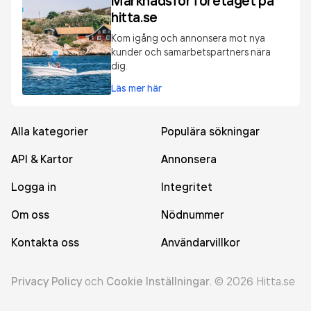
Marknadsför företaget på
hitta.se
Kom igång och annonsera mot nya
kunder och samarbetspartners nära
dig.
Läs mer här
Alla kategorier
Populära sökningar
API & Kartor
Annonsera
Logga in
Integritet
Om oss
Nödnummer
Kontakta oss
Användarvillkor
Privacy Policy
och
Cookie Inställningar
.
©
2026
Hitta.se