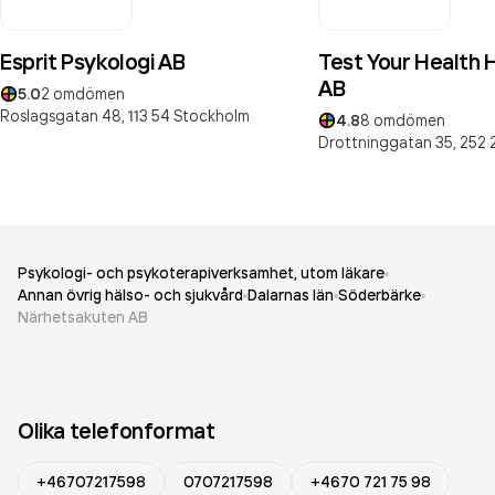
Esprit Psykologi AB
Test Your Health 
AB
5.0
2
omdömen
Roslagsgatan 48,
113 54
Stockholm
4.8
8
omdömen
Drottninggatan 35,
252 
Psykologi- och psykoterapiverksamhet, utom läkare
Annan övrig hälso- och sjukvård
Dalarnas län
Söderbärke
Närhetsakuten AB
Olika telefonformat
+46707217598
0707217598
+4670 721 75 98