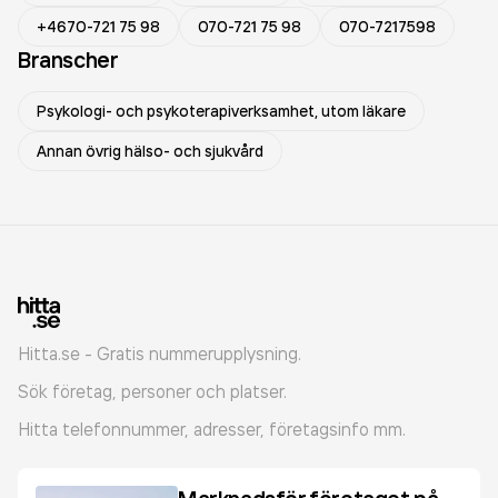
+4670-721 75 98
070-721 75 98
070-7217598
Branscher
Psykologi- och psykoterapiverksamhet, utom läkare
Annan övrig hälso- och sjukvård
Hitta.se - Gratis nummerupplysning.
Sök företag, personer och platser.
Hitta telefonnummer, adresser, företagsinfo mm.