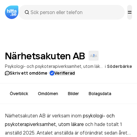
Närhetsakuten
AB
Psykologi- och psykoterapiverksamhet, utom läkare
i
Söderbärke
Annan övrig hä
·
Skriv ett omdöme
Verifierad
Överblick
Omdömen
Bilder
Bolagsdata
Närhetsakuten AB är verksam inom
psykologi- och
psykoterapiverksamhet, utom läkare
och hade totalt 1
anställd 2025. Antalet anställda är oförändrat sedan året