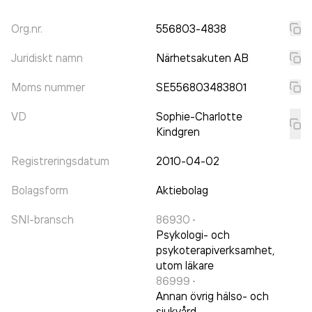
Org.nr.
556803-4838
Juridiskt namn
Närhetsakuten AB
Moms nummer
SE556803483801
VD
Sophie-Charlotte
Kindgren
Registreringsdatum
2010-04-02
Bolagsform
Aktiebolag
SNI-bransch
86930
·
Psykologi- och
psykoterapiverksamhet,
utom läkare
86999
·
Annan övrig hälso- och
sjukvård