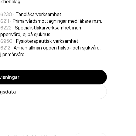
ktiebolag
86230
·
Tandläkarverksamhet
6211
·
Primärvårdsmottagningar med läkare m.m.
86222
·
Specialistläkarverksamhet inom
ppenvård, ej på sjukhus
86950
·
Fysioterapeutisk verksamhet
86212
·
Annan allmän öppen hälso- och sjukvård,
j primärvård
isningar
agsdata