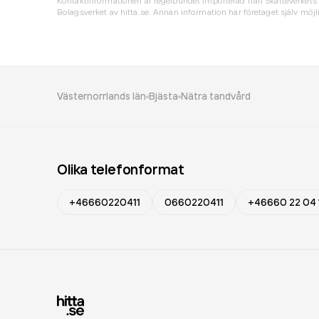
Kontaktinformationen är regelbundet importerad från Skatteverkets 
Bolagsverket av hitta.se. Annan information har företaget själv möjli
Västernorrlands län
Bjästa
Nätra tandvård
Olika telefonformat
+46660220411
0660220411
+46660 22 04 