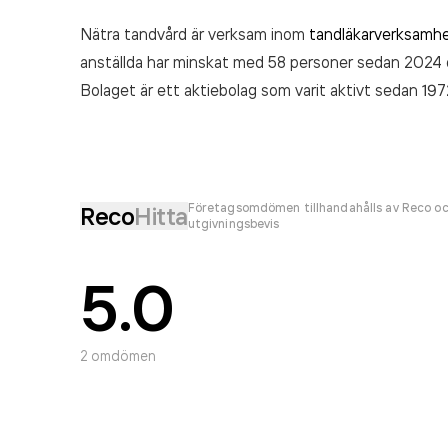
Nätra tandvård är verksam inom
tandläkarverksamh
anställda har minskat med 58 personer sedan 2024 
Bolaget är ett aktiebolag som varit aktivt sedan 19
senaste räkenskapsåret (2025).
Företagsomdömen tillhandahålls av Reco oc
Reco
Hitta
utgivningsbevis
5.0
2
omdömen