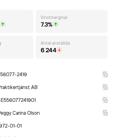
Vinstmarginal
7.3%
g
Antal anställda
6 244
556077-2419
raktikertjänst AB
SE556077241901
eggy Carina Olson
972-01-01