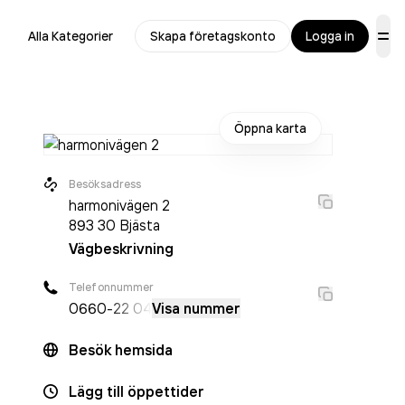
Alla Kategorier
Skapa företagskonto
Logga in
Öppna karta
Besöksadress
harmonivägen 2
893 30
Bjästa
Vägbeskrivning
Telefonnummer
0660
-22 04
Visa nummer
Besök hemsida
Lägg till öppettider