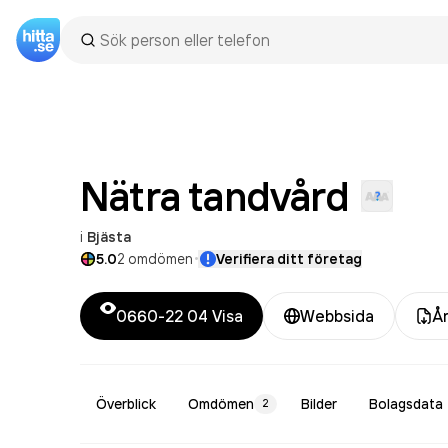
Nätra
tandvård
i
Bjästa
·
5.0
2
omdömen
Verifiera ditt företag
0660-22 04
Visa
Webbsida
År
Överblick
Omdömen
Bilder
Bolagsdata
2