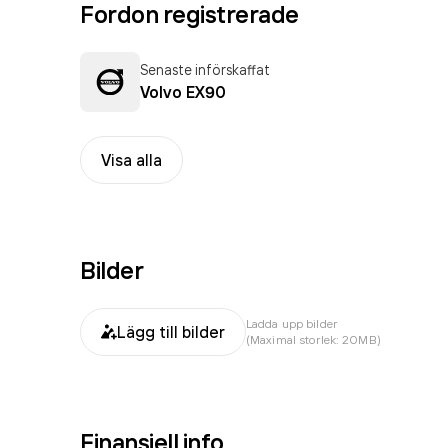
Fordon registrerade
Senaste införskaffat
Volvo EX90
Visa alla
Bilder
Ladda upp bilder
Lägg till bilder
(Maximal storlek: 20MB)
Finansiell info