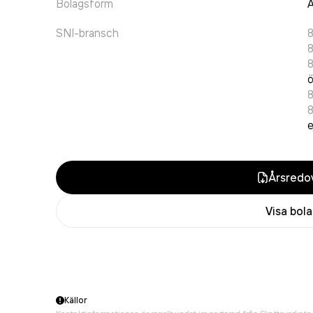
Bolagsform
A
SNI-bransch
8
ö
e
Årsredov
Visa bol
Källor