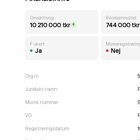
Omsättning
Rörelseresultat
10 210 000 tkr
744 000 tkr
F-skatt
Momsregistrerin
Ja
Nej
Org.nr.
Juridiskt namn
P
Moms nummer
VD
P
Registreringsdatum
1