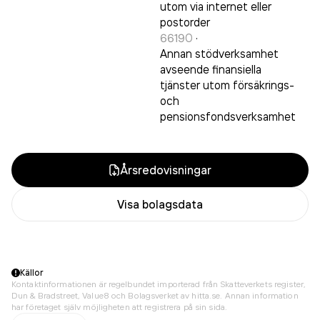
utom via internet eller
postorder
66190
·
Annan stödverksamhet
avseende finansiella
tjänster utom försäkrings-
och
pensionsfondsverksamhet
Årsredovisningar
Visa bolagsdata
Källor
Kontaktinformationen är regelbundet importerad från Skatteverkets register,
Dun & Bradstreet, Value8 och Bolagsverket av hitta.se. Annan information
har företaget själv möjligheten att registrera på sin sida.