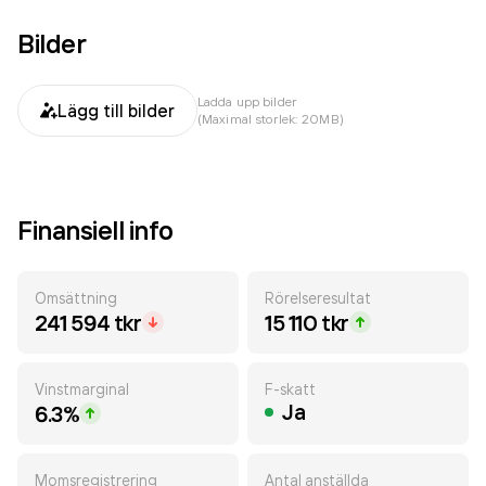
Bilder
Ladda upp bilder
Lägg till bilder
(Maximal storlek: 20MB)
Finansiell info
Omsättning
Rörelseresultat
241 594 tkr
15 110 tkr
Vinstmarginal
F-skatt
Ja
6.3%
Momsregistrering
Antal anställda