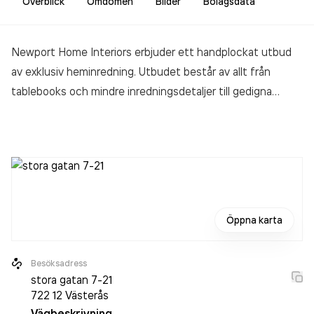
Överblick
Omdömen
Bilder
Bolagsdata
Newport Home Interiors erbjuder ett handplockat utbud
av exklusiv heminredning. Utbudet består av allt från
tablebooks och mindre inredningsdetaljer till gedigna
möbler från några av Europas ledande varumärken.
Öppna karta
Besöksadress
stora gatan 7-21
722 12
Västerås
Vägbeskrivning