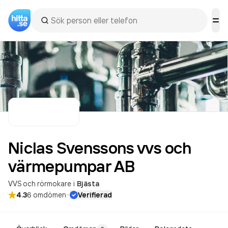
Niclas Svenssons vvs och
värmepumpar
AB
VVS och rörmokare
i
Bjästa
·
4.3
6
omdömen
Verifierad