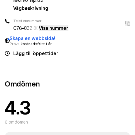
893 92
Bjästa
Vägbeskrivning
Telefonnummer
076-
832 88
Visa nummer
Skapa en webbsida!
Prova
kostnadsfritt 1 år
Lägg till öppettider
Omdömen
4.3
6
omdömen