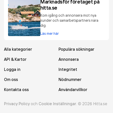
Marknadsför företaget på
hitta.se
Kom igång och annonsera mot nya
kunder och samarbetspartners nära
dig.
Läs mer här
Alla kategorier
Populära sökningar
API & Kartor
Annonsera
Logga in
Integritet
Om oss
Nödnummer
Kontakta oss
Användarvillkor
Privacy Policy
och
Cookie Inställningar
.
©
2026
Hitta.se