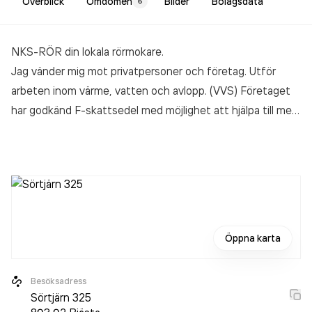
Överblick
Omdömen
Bilder
Bolagsdata
6
NKS-RÖR din lokala rörmokare.
Jag vänder mig mot privatpersoner och företag. Utför
arbeten inom värme, vatten och avlopp. (VVS) Företaget
har godkänd F-skattsedel med möjlighet att hjälpa till med
rotavdrag. Jag utgår från Bjästa men tar på mig jobb inom
hela Örnsköldsviks kommun.
Öppna karta
Besöksadress
Sörtjärn 325