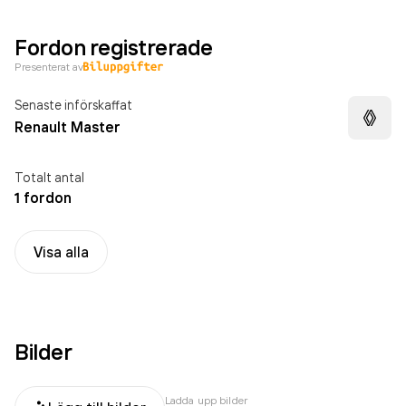
Fordon registrerade
Presenterat av
Senaste införskaffat
Renault Master
Totalt antal
1 fordon
Visa alla
Bilder
Ladda upp bilder