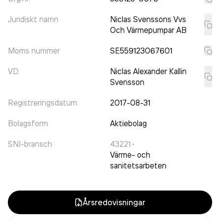
Juridiskt namn
Niclas Svenssons Vvs
Och Värmepumpar AB
Moms nummer
SE559123067601
VD
Niclas Alexander Kallin
Svensson
Registreringsdatum
2017-08-31
Bolagsform
Aktiebolag
SNI-bransch
43221
·
Värme- och
sanitetsarbeten
Årsredovisningar