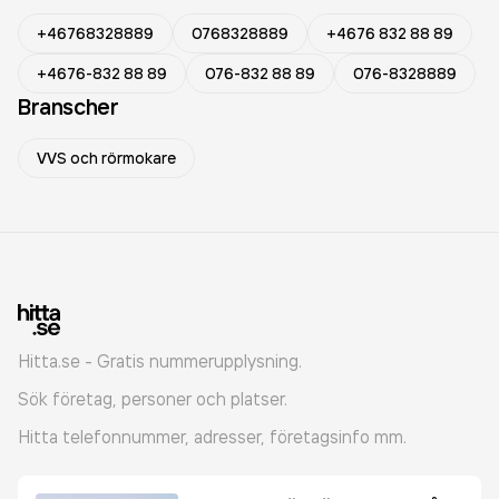
+46768328889
0768328889
+4676 832 88 89
+4676-832 88 89
076-832 88 89
076-8328889
Branscher
VVS och rörmokare
Hitta.se - Gratis nummerupplysning.
Sök företag, personer och platser.
Hitta telefonnummer, adresser, företagsinfo mm.