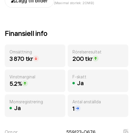
Lägg till bilder
(Maximal storlek: 20MB)
Finansiell info
Omsättning
Rörelseresultat
3 870 tkr
200 tkr
Vinstmarginal
F-skatt
Ja
5.2%
Momsregistrering
Antal anställda
Ja
1
Org.nr.
559123-0676