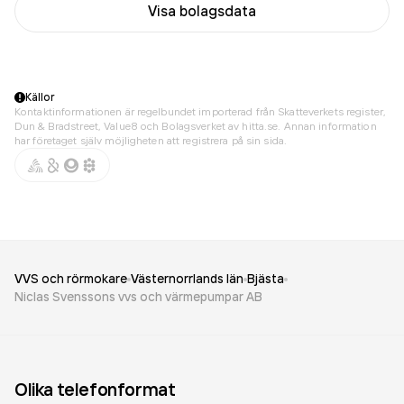
Visa bolagsdata
Källor
Kontaktinformationen är regelbundet importerad från Skatteverkets register,
Dun & Bradstreet, Value8 och Bolagsverket av hitta.se. Annan information
har företaget själv möjligheten att registrera på sin sida.
VVS och rörmokare
Västernorrlands län
Bjästa
Niclas Svenssons vvs och värmepumpar AB
Olika telefonformat