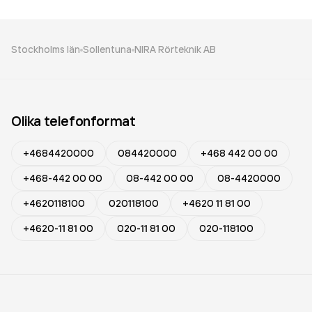
Stockholms län
Sollentuna
NIRA Rörteknik AB
Olika telefonformat
+4684420000
084420000
+468 442 00 00
+468-442 00 00
08-442 00 00
08-4420000
+4620118100
020118100
+4620 11 81 00
+4620-11 81 00
020-11 81 00
020-118100