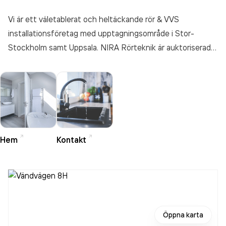
Vi är ett väletablerat och heltäckande rör & VVS
installationsföretag med upptagningsområde i Stor-
Stockholm samt Uppsala. NIRA Rörteknik är auktoriserade
enligt Säker Vatten samt medlemmar i
Installationsföretagen och vi åtar oss såväl större som
mindre projekt till företag, fastighetsägare/förvaltare,
bostadsrättsföreningar och privatkunder. Kontakta oss
redan idag för mer information!
Hem
Kontakt
Öppna karta