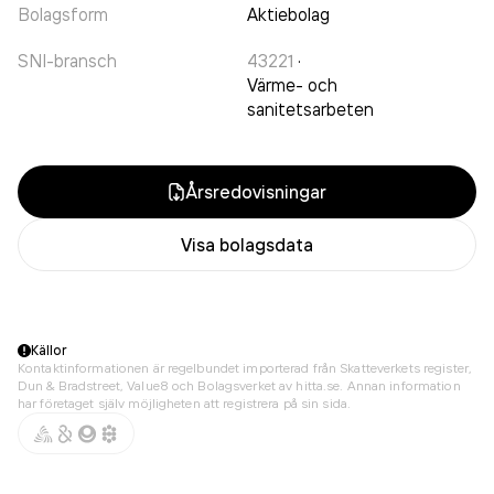
Bolagsform
Aktiebolag
SNI-bransch
43221
·
Värme- och
sanitetsarbeten
Årsredovisningar
Visa bolagsdata
Källor
Kontaktinformationen är regelbundet importerad från Skatteverkets register,
Dun & Bradstreet, Value8 och Bolagsverket av hitta.se. Annan information
har företaget själv möjligheten att registrera på sin sida.