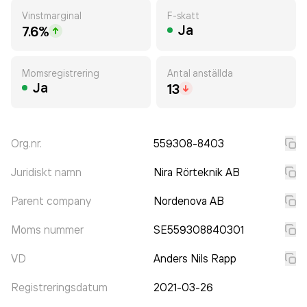
Vinstmarginal
F-skatt
Ja
7.6%
Momsregistrering
Antal anställda
Ja
13
Org.nr.
559308-8403
Juridiskt namn
Nira Rörteknik AB
Parent company
Nordenova AB
Moms nummer
SE559308840301
VD
Anders Nils Rapp
Registreringsdatum
2021-03-26