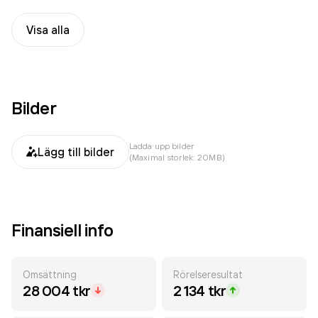
Visa alla
Bilder
Ladda upp bilder
Lägg till bilder
(Maximal storlek: 20MB)
Finansiell info
Omsättning
Rörelseresultat
28 004 tkr
2 134 tkr