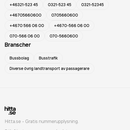
+46321-523 45
0321-523 45
0321-52345
+46705660600
0705660600
+4670 566 06 00
+4670-566 06 00
070-566 06 00
070-5660600
Branscher
Bussbolag
Busstrafik
Diverse övrig landtransport av passagerare
Hitta.se - Gratis nummerupplysning.