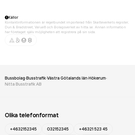
Källor
Kontaktinformationen är regelbundet importerad från Skatteverkets register,
Dun & Bradstreet, Value8 och Bolagsverket av hitta.se. Annan information
har företaget själv möjligheten att registrera på sin sida.
Bussbolag
Busstrafik
Västra Götalands län
Hökerum
Nitta Busstrafik AB
Olika telefonformat
+4632152345
032152345
+46321 523 45