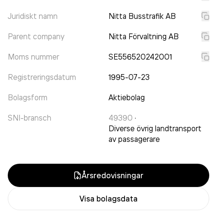
Juridiskt namn
Nitta Busstrafik AB
Parent company
Nitta Förvaltning AB
Moms nummer
SE556520242001
Registreringsdatum
1995-07-23
Bolagsform
Aktiebolag
SNI-bransch
49390
·
Diverse övrig landtransport
av passagerare
Årsredovisningar
Visa bolagsdata