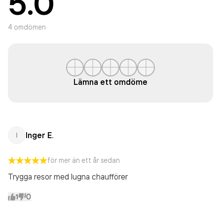
5.0
4
omdömen
Lämna ett omdöme
Inger E.
I
för mer än ett år sedan
Trygga resor med lugna chaufförer
1
0