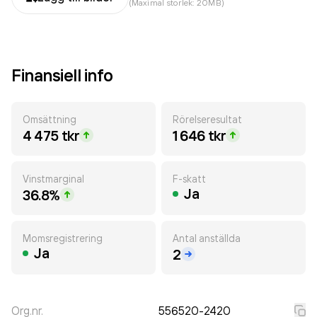
(Maximal storlek: 20MB)
Finansiell info
Omsättning
Rörelseresultat
4 475 tkr
1 646 tkr
Vinstmarginal
F-skatt
Ja
36.8%
Momsregistrering
Antal anställda
Ja
2
Org.nr.
556520-2420