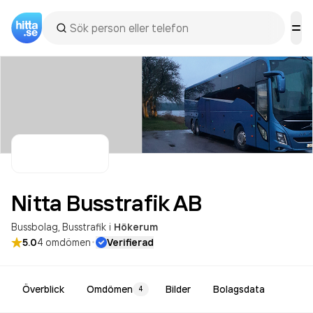
Nitta Busstrafik
AB
Bussbolag
Busstrafik
i
Hökerum
·
5.0
4
omdömen
Verifierad
Överblick
Omdömen
Bilder
Bolagsdata
4