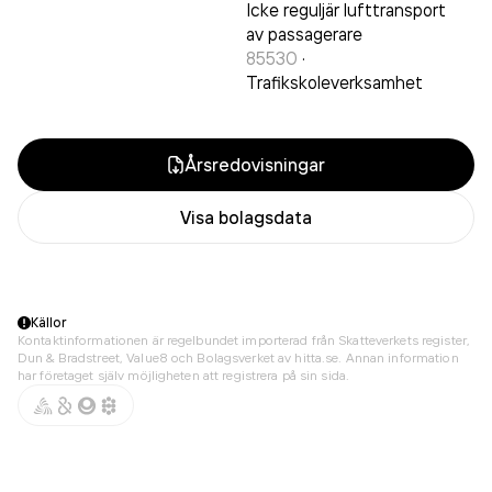
Icke reguljär lufttransport
av passagerare
85530
·
Trafikskoleverksamhet
Årsredovisningar
Visa bolagsdata
Källor
Kontaktinformationen är regelbundet importerad från Skatteverkets register,
Dun & Bradstreet, Value8 och Bolagsverket av hitta.se. Annan information
har företaget själv möjligheten att registrera på sin sida.