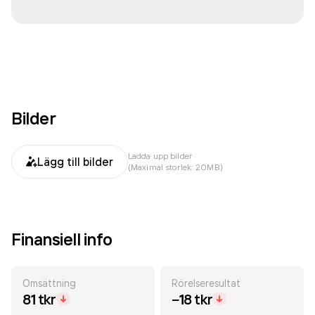
Bilder
Ladda upp bilder
Lägg till bilder
(Maximal storlek: 20MB)
Finansiell info
Omsättning
Rörelseresultat
81 tkr
−18 tkr