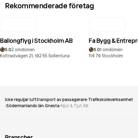
Rekommenderade företag
Ballongflyg i Stockholm AB
Fa Bygg & Entrep
5.0
2
omdömen
5.0
1
omdömen
Koltrastvägen 21,
192 55
Sollentuna
114 79
Stockholm
Icke reguljär lufttransport av passagerare
Trafikskoleverksamhet
Södermanlands län
Gnesta
Njut & Tjut AB
Branscher