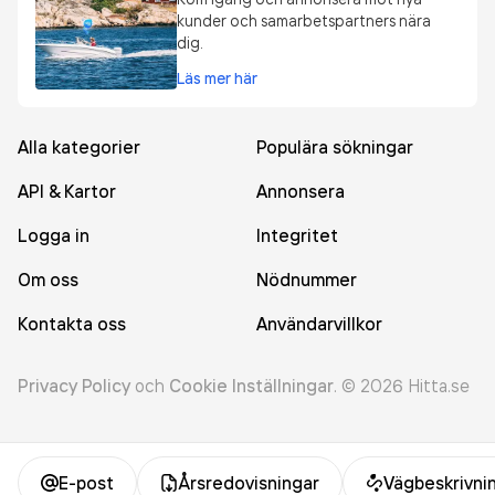
kunder och samarbetspartners nära
dig.
Läs mer här
Alla kategorier
Populära sökningar
API & Kartor
Annonsera
Logga in
Integritet
Om oss
Nödnummer
Kontakta oss
Användarvillkor
Privacy Policy
och
Cookie Inställningar
.
©
2026
Hitta.se
E-post
Årsredovisningar
Vägbeskrivni