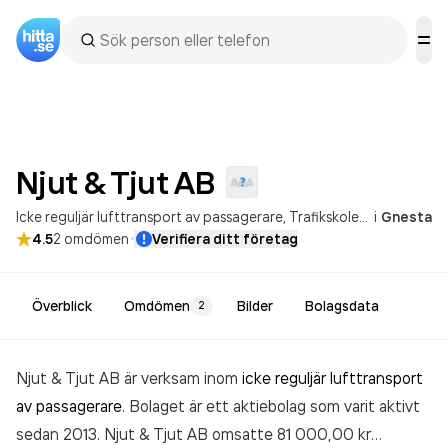
Njut & Tjut
AB
Icke reguljär lufttransport av passagerare
Trafikskoleverksamhet
i
Gnesta
·
4.5
2
omdömen
Verifiera ditt företag
Överblick
Omdömen
Bilder
Bolagsdata
2
Njut & Tjut AB är verksam inom
icke reguljär lufttransport
av passagerare
. Bolaget är ett aktiebolag som varit aktivt
sedan 2013. Njut & Tjut AB
omsatte 81 000,00 kr