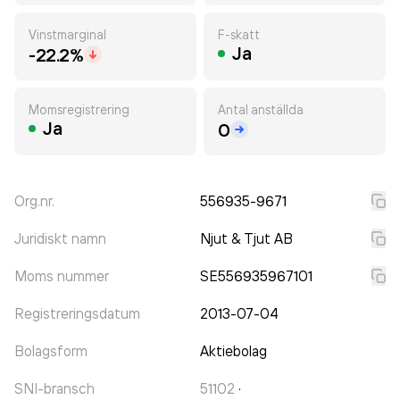
Vinstmarginal
F-skatt
Ja
-22.2%
Momsregistrering
Antal anställda
Ja
0
Org.nr.
556935-9671
Juridiskt namn
Njut & Tjut AB
Moms nummer
SE556935967101
Registreringsdatum
2013-07-04
Bolagsform
Aktiebolag
SNI-bransch
51102
·