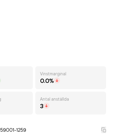
Vinstmarginal
0.0%
g
Antal anställda
3
559001-1259