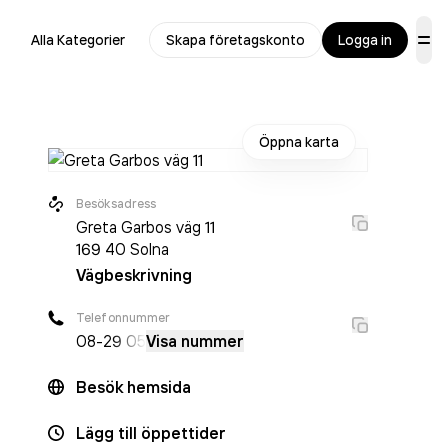
Alla Kategorier
Skapa företagskonto
Logga in
Öppna karta
Besöksadress
Greta Garbos väg 11
169 40
Solna
Vägbeskrivning
Telefonnummer
08-2
9 05
Visa nummer
Besök hemsida
Lägg till öppettider