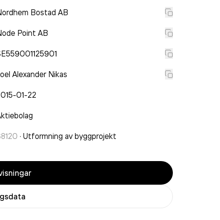
Nordhem Bostad AB
Node Point AB
SE559001125901
oel Alexander Nikas
2015-01-22
ktiebolag
68120
·
Utformning av byggprojekt
isningar
agsdata