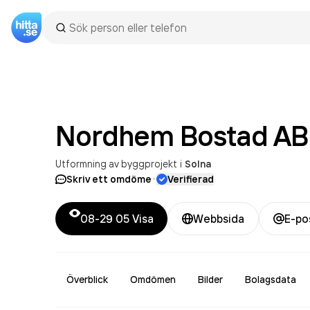
Nordhem Bostad
AB
Utformning av byggprojekt
i
Solna
·
Skriv ett omdöme
Verifierad
08-29 05
Visa
Webbsida
E-po
Överblick
Omdömen
Bilder
Bolagsdata