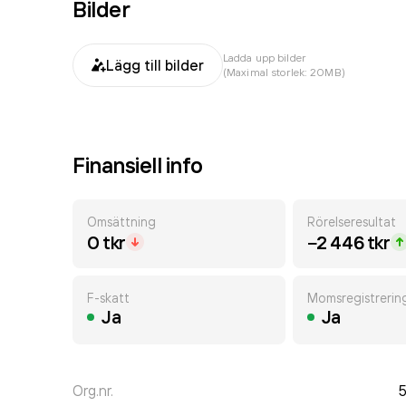
Bilder
Ladda upp bilder
Lägg till bilder
(Maximal storlek: 20MB)
Finansiell info
Omsättning
Rörelseresultat
0 tkr
−2 446 tkr
F-skatt
Momsregistrerin
Ja
Ja
Org.nr.