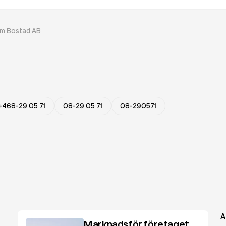
m Bostad AB
+468-29 05 71
08-29 05 71
08-290571
A
Marknadsför företaget