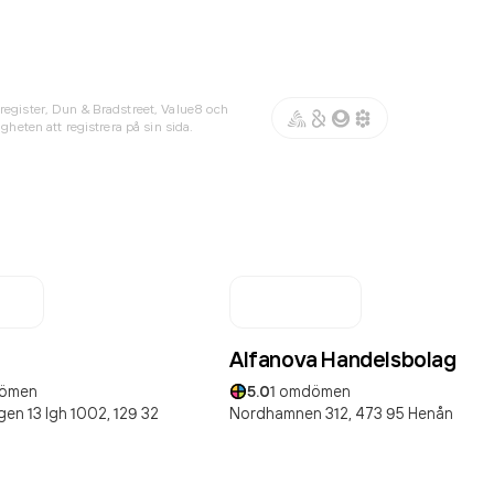
register, Dun & Bradstreet, Value8 och
gheten att registrera på sin sida.
Alfanova Handelsbolag
ömen
5.0
1
omdömen
en 13 lgh 1002,
129 32
Nordhamnen 312,
473 95
Henån