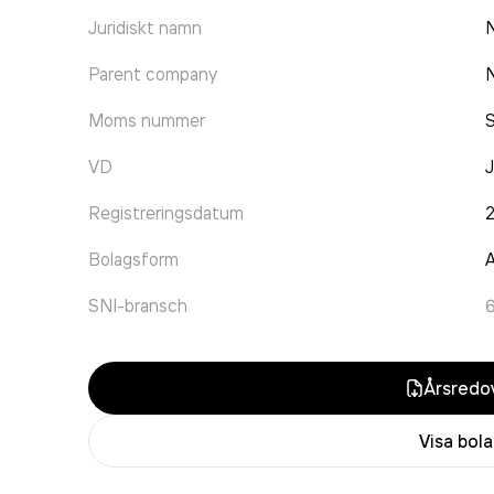
Juridiskt namn
Parent company
Moms nummer
VD
J
Registreringsdatum
Bolagsform
A
SNI-bransch
Årsredov
Visa bol