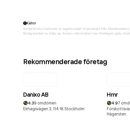
Källor
Kontaktinformationen är regelbundet importerad från Skatteverkets 
Bolagsverket av hitta.se. Annan information har företaget själv möjli
Rekommenderade företag
Danixo AB
Hmr
4.3
9
omdömen
4.9
7
omd
Ekhagsvägen 3,
114 18
Stockholm
Förskottsväg
Hägersten