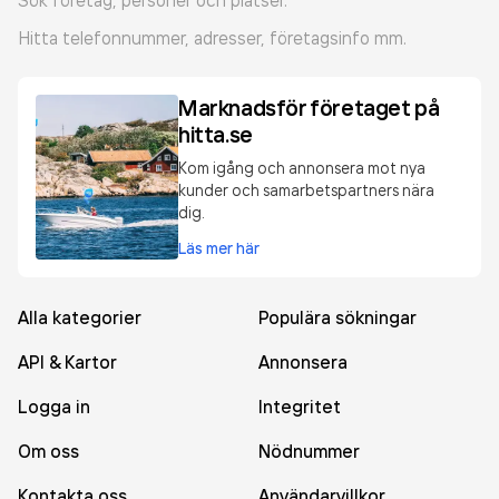
Sök företag, personer och platser.
Hitta telefonnummer, adresser, företagsinfo mm.
Marknadsför företaget på
hitta.se
Kom igång och annonsera mot nya
kunder och samarbetspartners nära
dig.
Läs mer här
Alla kategorier
Populära sökningar
API & Kartor
Annonsera
Logga in
Integritet
Om oss
Nödnummer
Kontakta oss
Användarvillkor