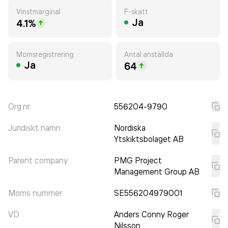
Vinstmarginal
F-skatt
Ja
4.1%
Momsregistrering
Antal anställda
Ja
64
Org.nr.
556204-9790
Juridiskt namn
Nordiska
Ytskiktsbolaget AB
Parent company
PMG Project
Management Group AB
Moms nummer
SE556204979001
VD
Anders Conny Roger
Nilsson