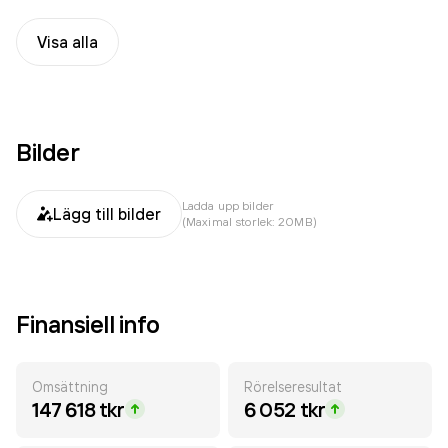
Visa alla
Bilder
Ladda upp bilder
Lägg till bilder
(Maximal storlek: 20MB)
Finansiell info
Omsättning
Rörelseresultat
147 618 tkr
6 052 tkr