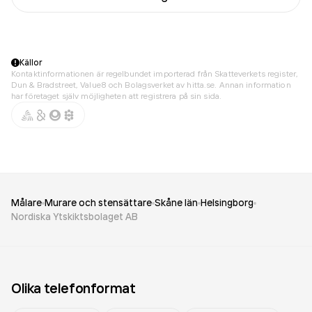
Källor
Kontaktinformationen är regelbundet importerad från Skatteverkets register,
Dun & Bradstreet, Value8 och Bolagsverket av hitta.se. Annan information
har företaget själv möjligheten att registrera på sin sida.
Målare
Murare och stensättare
Skåne län
Helsingborg
Nordiska Ytskiktsbolaget AB
Olika telefonformat