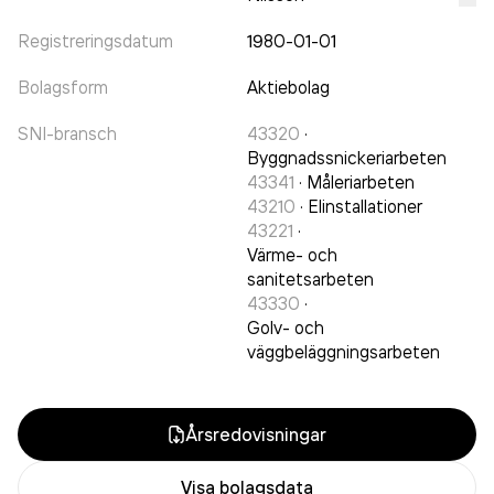
Registreringsdatum
1980-01-01
Bolagsform
Aktiebolag
SNI-bransch
43320
·
Byggnadssnickeriarbeten
43341
·
Måleriarbeten
43210
·
Elinstallationer
43221
·
Värme- och
sanitetsarbeten
43330
·
Golv- och
väggbeläggningsarbeten
Årsredovisningar
Visa bolagsdata