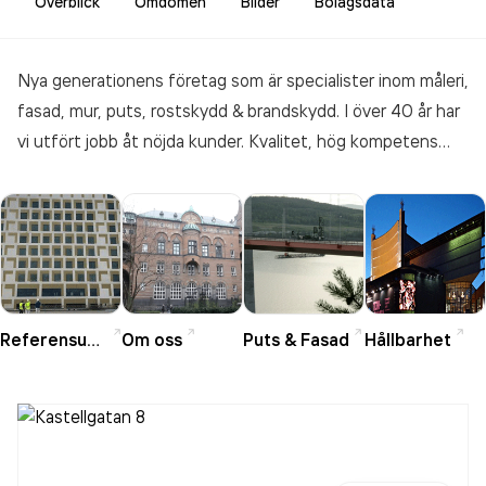
Överblick
Omdömen
Bilder
Bolagsdata
Nya generationens företag som är specialister inom måleri,
fasad, mur, puts, rostskydd & brandskydd. I över 40 år har
vi utfört jobb åt nöjda kunder. Kvalitet, hög kompetens
och pålitlighet är kärnvärden som bidragit till vårt goda
rykte. Vi är det lokala måleriföretaget som täcker hela
kuststräckan från Göteborg i norr till Malmö i söder.
Referensuppdrag
Om oss
Puts & Fasad
Hållbarhet