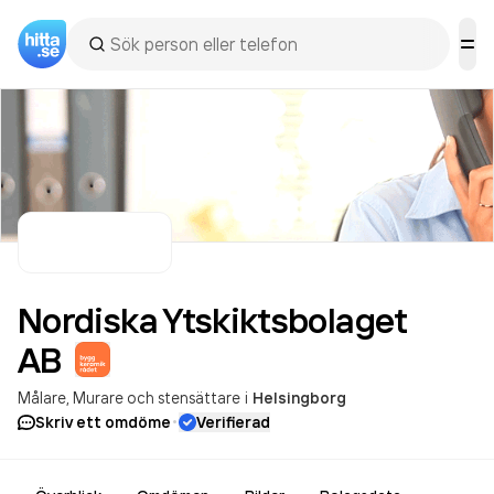
Nordiska Ytskiktsbolaget
AB
Målare
Murare och stensättare
i
Helsingborg
·
Skriv ett omdöme
Verifierad