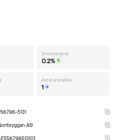
Vinstmarginal
0.2%
g
Antal anställda
1
556796-5131
Norrbryggan AB
SE556796513101