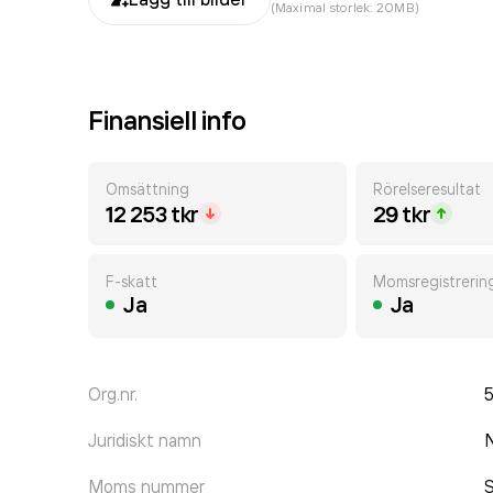
(Maximal storlek: 20MB)
Finansiell info
Omsättning
Rörelseresultat
12 253 tkr
29 tkr
F-skatt
Momsregistrerin
Ja
Ja
Org.nr.
Juridiskt namn
Moms nummer