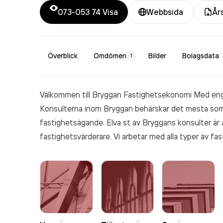
073-053 74
Visa
Webbsida
År
Överblick
Omdömen
Bilder
Bolagsdata
1
Välkommen till Bryggan Fastighetsekonomi Med eng
Konsulterna inom Bryggan behärskar det mesta som 
fastighetsägande. Elva st av Bryggans konsulter är
fastighetsvärderare. Vi arbetar med alla typer av fas
skogsmark, fastighetsjuridik och mäkleri.