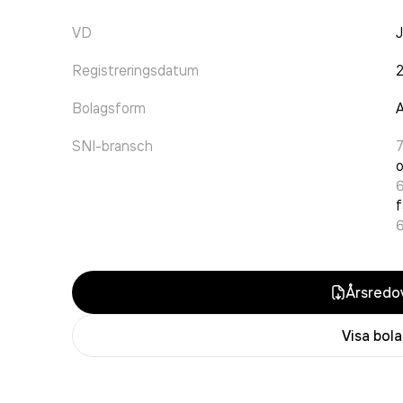
VD
J
Registreringsdatum
Bolagsform
A
SNI-bransch
o
f
Årsredov
Visa bol