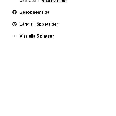
073-
053 74
Visa nummer
Besök hemsida
Lägg till öppettider
Visa alla
5
platser