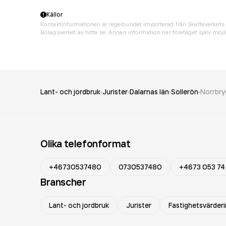
Källor
Kontaktinformationen är regelbundet importerad från Skatteverkets 
Bolagsverket av hitta.se. Annan information har företaget själv möjli
Lant- och jordbruk
Jurister
Dalarnas län
Sollerön
Norrbry
Olika telefonformat
+46730537480
0730537480
+4673 053 74
Branscher
Lant- och jordbruk
Jurister
Fastighetsvärder