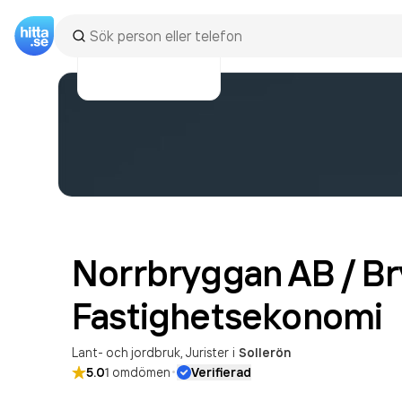
Norrbryggan AB / B
Fastighetsekonomi
Lant- och jordbruk
Jurister
i
Sollerön
·
5.0
1
omdömen
Verifierad