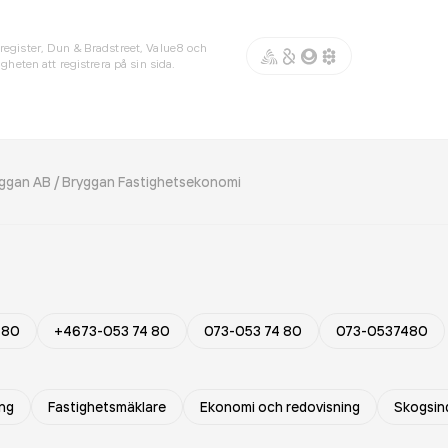
register, Dun & Bradstreet, Value8 och
gheten att registrera på sin sida.
ggan AB / Bryggan Fastighetsekonomi
 80
+4673-053 74 80
073-053 74 80
073-0537480
ing
Fastighetsmäklare
Ekonomi och redovisning
Skogsind