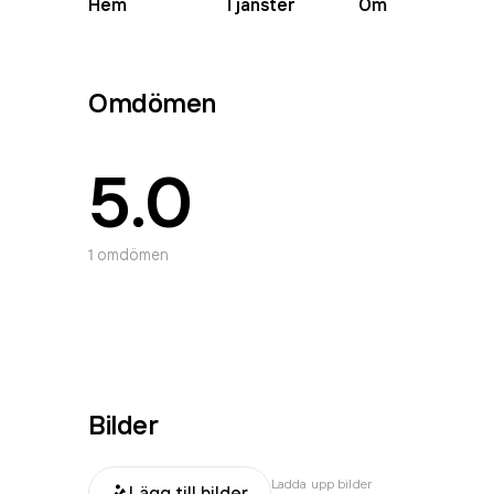
Hem
Tjänster
Om
Omdömen
5.0
1
omdömen
Bilder
Ladda upp bilder
Lägg till bilder