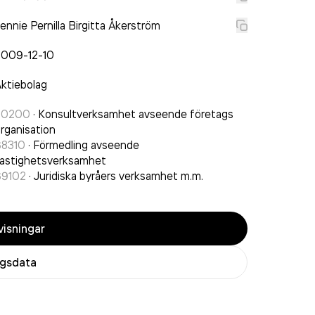
ennie Pernilla Birgitta Åkerström
2009-12-10
ktiebolag
70200
·
Konsultverksamhet avseende företags
rganisation
68310
·
Förmedling avseende
astighetsverksamhet
69102
·
Juridiska byråers verksamhet m.m.
isningar
agsdata