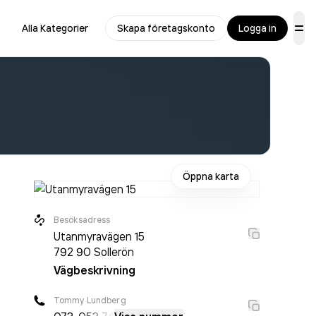
Alla Kategorier
Skapa företagskonto
Logga in
Öppna karta
Besöksadress
Utanmyravägen 15
792 90
Sollerön
Vägbeskrivning
Tommy Lundberg