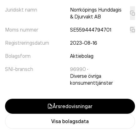
Juridiskt namn
Norrköpings Hunddagis
& Djurvakt AB
Moms nummer
SE559444794701
Registreringsdatum
2023-08-16
Bolagsform
Aktiebolag
SNI-bransch
96990
·
Diverse övriga
konsumenttjänster
Årsredovisningar
Visa bolagsdata