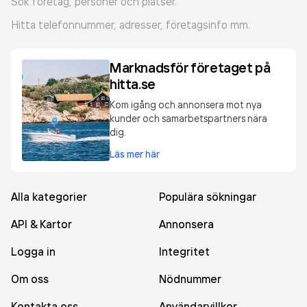
Sök företag, personer och platser.
Hitta telefonnummer, adresser, företagsinfo mm.
Marknadsför företaget på
hitta.se
Kom igång och annonsera mot nya
kunder och samarbetspartners nära
dig.
Läs mer här
Alla kategorier
Populära sökningar
API & Kartor
Annonsera
Logga in
Integritet
Om oss
Nödnummer
Kontakta oss
Användarvillkor