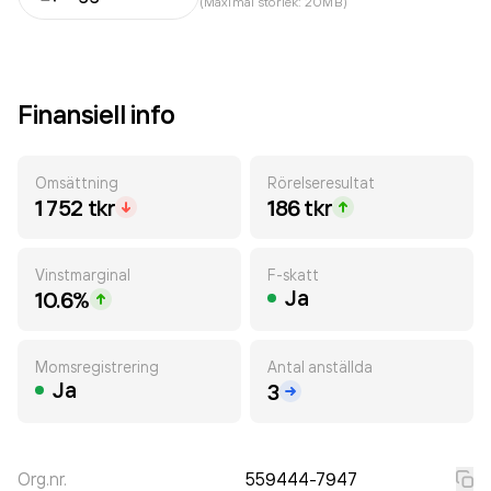
(Maximal storlek: 20MB)
Finansiell info
Omsättning
Rörelseresultat
1 752 tkr
186 tkr
Vinstmarginal
F-skatt
Ja
10.6%
Momsregistrering
Antal anställda
Ja
3
Org.nr.
559444-7947