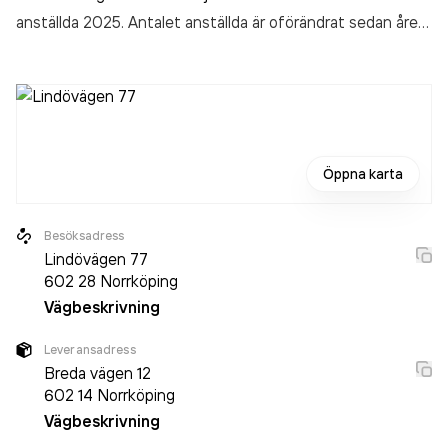
anställda 2025. Antalet anställda är oförändrat sedan året
innan. Bolaget är ett aktiebolag som varit aktivt sedan
2023. Norrköpings Hunddagis & Djurvakt AB
omsatte
1 752 000,00 kr
senaste räkenskapsåret (2025).
Öppna karta
Besöksadress
Lindövägen 77
602 28
Norrköping
Vägbeskrivning
Leveransadress
Breda vägen 12
602 14
Norrköping
Vägbeskrivning