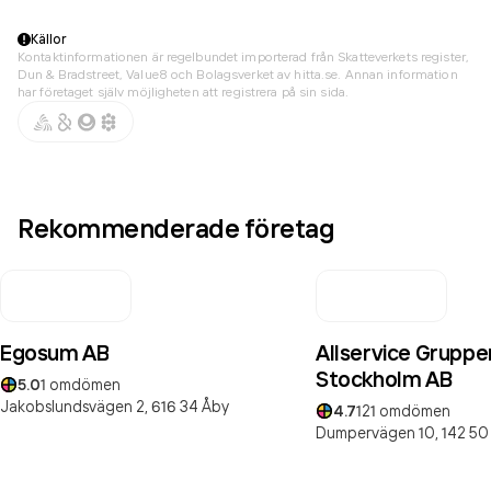
Källor
Kontaktinformationen är regelbundet importerad från Skatteverkets register,
Dun & Bradstreet, Value8 och Bolagsverket av hitta.se. Annan information
har företaget själv möjligheten att registrera på sin sida.
Rekommenderade företag
Egosum AB
Allservice Gruppen
Stockholm AB
5.0
1
omdömen
Jakobslundsvägen 2,
616 34
Åby
4.7
121
omdömen
Dumpervägen 10,
142 50