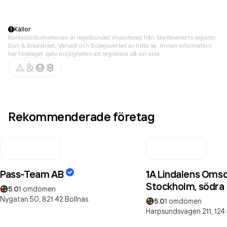
Källor
Kontaktinformationen är regelbundet importerad från Skatteverkets register,
Dun & Bradstreet, Value8 och Bolagsverket av hitta.se. Annan information
har företaget själv möjligheten att registrera på sin sida.
Rekommenderade företag
Pass-Team AB
1A Lindalens Oms
Stockholm, södra
5.0
1
omdömen
Nygatan 50,
821 42
Bollnäs
5.0
1
omdömen
Harpsundsvägen 211,
124