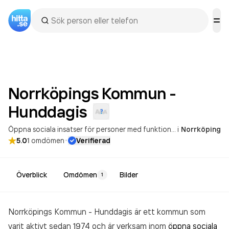
Norrköpings Kommun -
Hunddagis
Öppna sociala insatser för personer med funktionsnedsättning
i
Norrköping
·
5.0
1
omdömen
Verifierad
Överblick
Omdömen
Bilder
1
Norrköpings Kommun - Hunddagis är ett kommun som
varit aktivt sedan 1974 och är verksam inom
öppna sociala