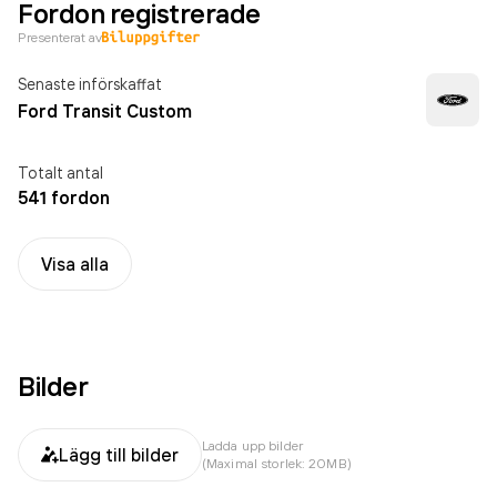
Fordon registrerade
Presenterat av
Senaste införskaffat
Ford Transit Custom
Totalt antal
541 fordon
Visa alla
Bilder
Ladda upp bilder
Lägg till bilder
(Maximal storlek: 20MB)