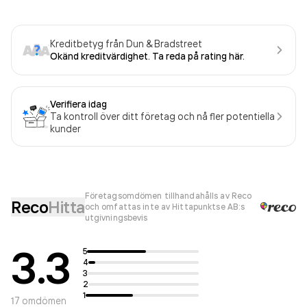
Kreditbetyg från Dun & Bradstreet
Okänd kreditvärdighet. Ta reda på rating här.
Verifiera idag
Ta kontroll över ditt företag och nå fler potentiella
kunder
Företagsomdömen tillhandahålls av Reco
Reco
Hitta
och omfattas inte av Hittapunktse AB:s
utgivningsbevis
3.3
5
4
3
2
1
17
omdömen