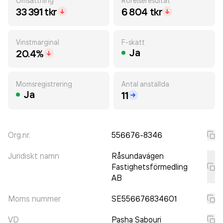
Omsättning
Rörelseresultat
33 391 tkr
6 804 tkr
Vinstmarginal
F-skatt
Ja
20.4%
Momsregistrering
Antal anställda
Ja
11
Org.nr.
556676-8346
Juridiskt namn
Råsundavägen
Fastighetsförmedling
AB
Moms nummer
SE556676834601
VD
Pasha Sabouri