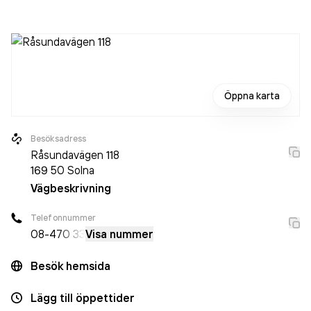
är ett aktiebolag som varit aktivt sedan 2005. Notar Solna
omsatte 33 391 000,00 kr
senaste räkenskapsåret
(2025).
Öppna karta
Besöksadress
Råsundavägen 118
169 50
Solna
Vägbeskrivning
Telefonnummer
08-4
70 33
Visa nummer
Besök hemsida
Lägg till öppettider