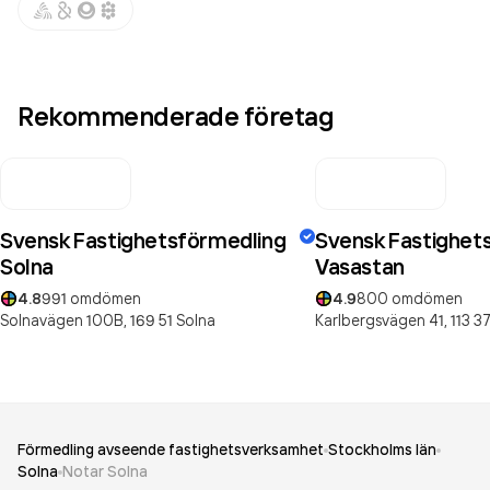
Rekommenderade företag
Svensk Fastighetsförmedling
Svensk Fastighet
Solna
Vasastan
4.8
991
omdömen
4.9
800
omdömen
Solnavägen 100B,
169 51
Solna
Karlbergsvägen 41,
113 3
Förmedling avseende fastighetsverksamhet
Stockholms län
Solna
Notar Solna