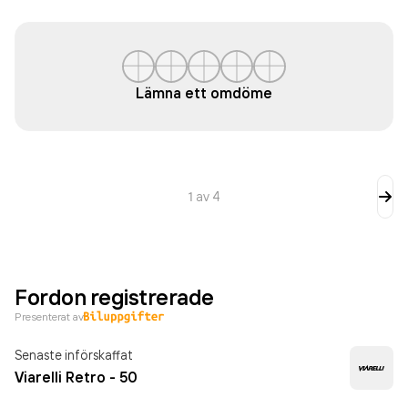
Lämna ett omdöme
1
av
4
Fordon registrerade
Presenterat av
Senaste införskaffat
Viarelli Retro - 50