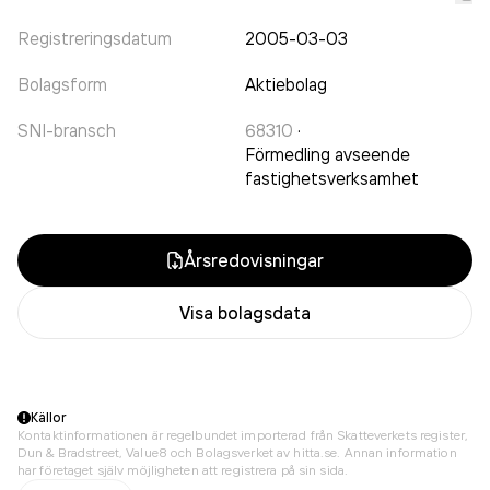
Registreringsdatum
2005-03-03
Bolagsform
Aktiebolag
SNI-bransch
68310
·
Förmedling avseende
fastighetsverksamhet
Årsredovisningar
Visa bolagsdata
Källor
Kontaktinformationen är regelbundet importerad från Skatteverkets register,
Dun & Bradstreet, Value8 och Bolagsverket av hitta.se. Annan information
har företaget själv möjligheten att registrera på sin sida.