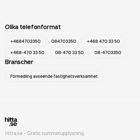
Olika telefonformat
+4684703350
084703350
+468 470 33 50
+468-470 33 50
08-470 33 50
08-4703350
Branscher
Förmedling avseende fastighetsverksamhet
Hitta.se - Gratis nummerupplysning.