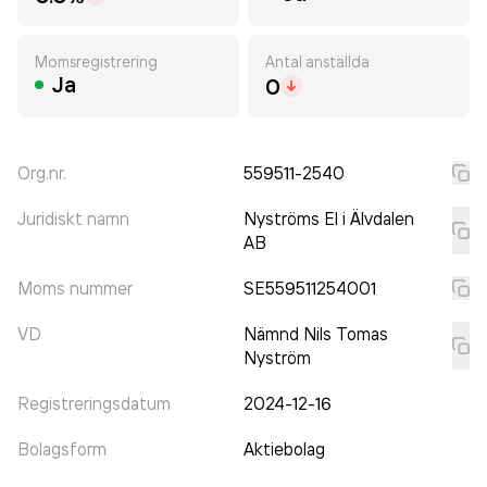
Momsregistrering
Antal anställda
Ja
0
Org.nr.
559511-2540
Juridiskt namn
Nyströms El i Älvdalen
AB
Moms nummer
SE559511254001
VD
Nämnd Nils Tomas
Nyström
Registreringsdatum
2024-12-16
Bolagsform
Aktiebolag