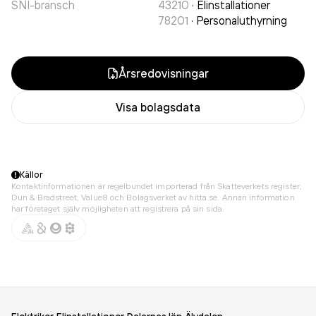
SNI-bransch
43210
·
Elinstallationer
78201
·
Personaluthyrning
Årsredovisningar
Visa bolagsdata
Källor
Kontaktinformationen är regelbundet importerad från Skatteverkets register,
Dun & Bradstreet, Value8 och Bolagsverket av hitta.se. Annan information
har företaget själv möjligheten att registrera på sin sida.