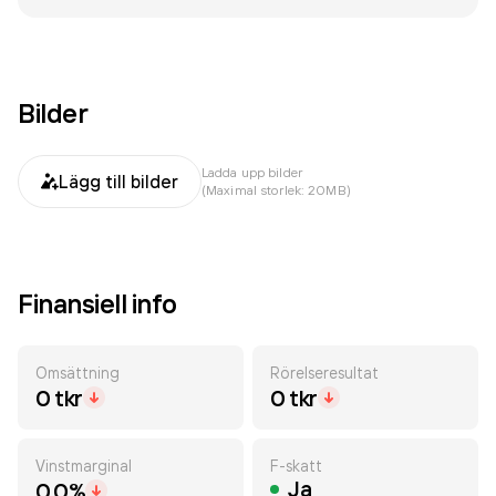
Bilder
Ladda upp bilder
Lägg till bilder
(Maximal storlek: 20MB)
Finansiell info
Omsättning
Rörelseresultat
0 tkr
0 tkr
Vinstmarginal
F-skatt
Ja
0.0%