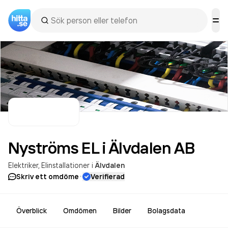
Nyströms EL i Älvdalen
AB
Elektriker
Elinstallationer
i
Älvdalen
·
Skriv ett omdöme
Verifierad
Överblick
Omdömen
Bilder
Bolagsdata