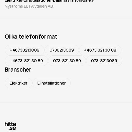
Elektriker
Elinstallationer
Dalarnas län
Älvdalen
Nyströms EL i Älvdalen AB
Olika telefonformat
+46738213089
0738213089
+4673 821 30 89
+4673-821 30 89
073-821 30 89
073-8213089
Branscher
Elektriker
Elinstallationer