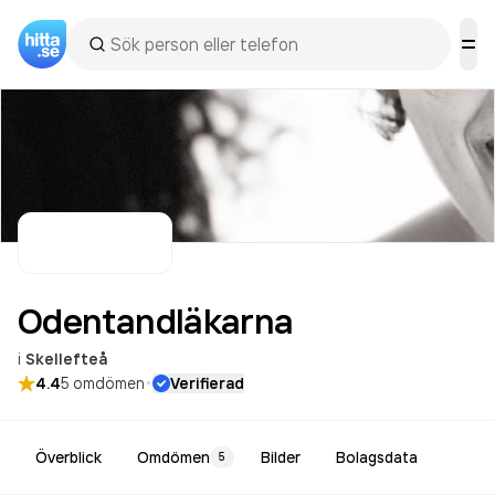
Odentandläkarna
i
Skellefteå
·
4.4
5
omdömen
Verifierad
Överblick
Omdömen
Bilder
Bolagsdata
5