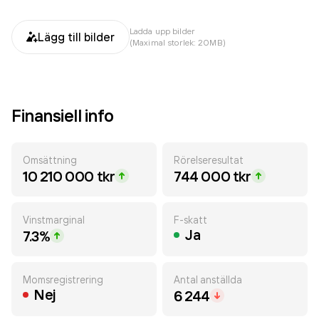
Ladda upp bilder
Lägg till bilder
(Maximal storlek: 20MB)
Finansiell info
Omsättning
Rörelseresultat
10 210 000 tkr
744 000 tkr
Vinstmarginal
F-skatt
Ja
7.3%
Momsregistrering
Antal anställda
Nej
6 244