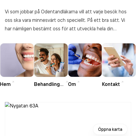
Vi som jobbar på Odentandläkarna vill att varje besök hos
oss ska vara minnesvärt och speciellt. På ett bra sätt. Vi
har nämligen bestämt oss för att utveckla hela din
upplevelse av hur ett tandläkarbesök kan vara. Det gäller
alltifrån lokaler och bemötande, till hur vi tar hand om dig
under och efter en behandling. Målet är lika enkelt som
självklart. Att skapa större leenden.
Hem
Behandlingar
Om
Kontakt
Öppna karta