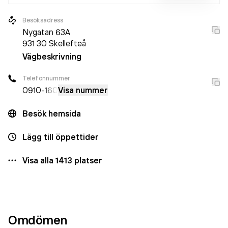
Besöksadress
Nygatan 63A
931 30
Skellefteå
Vägbeskrivning
Telefonnummer
0910
-160
Visa nummer
Besök hemsida
Lägg till öppettider
Visa alla
1413
platser
Omdömen