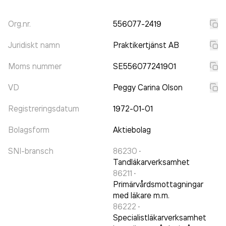
Org.nr.
556077-2419
Juridiskt namn
Praktikertjänst AB
Moms nummer
SE556077241901
VD
Peggy Carina Olson
Registreringsdatum
1972-01-01
Bolagsform
Aktiebolag
SNI-bransch
86230
·
Tandläkarverksamhet
86211
·
Primärvårdsmottagningar
med läkare m.m.
86222
·
Specialistläkarverksamhet