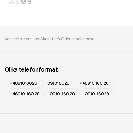
Västerbottens län
Skellefteå
Odentandläkarna
Olika telefonformat
+4691016028
091016028
+46910 160 28
+46910-160 28
0910-160 28
0910-16028