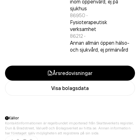
inom öppenvård, ej på
sjukhus
86950
·
Fysioterapeutisk
verksamhet
86212
·
Annan allmän öppen hälso-
och sjukvård, ej primärvård
Årsredovisningar
Visa bolagsdata
Källor
Kontaktinformationen är regelbundet importerad från Skatteverkets register,
Dun & Bradstreet, Value8 och Bolagsverket av hitta.se. Annan information
har företaget själv möjligheten att registrera på sin sida.