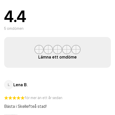
4.4
5
omdömen
Lämna ett omdöme
Lena B.
L
för mer än ett år sedan
Bästa i Skellefteå stad!