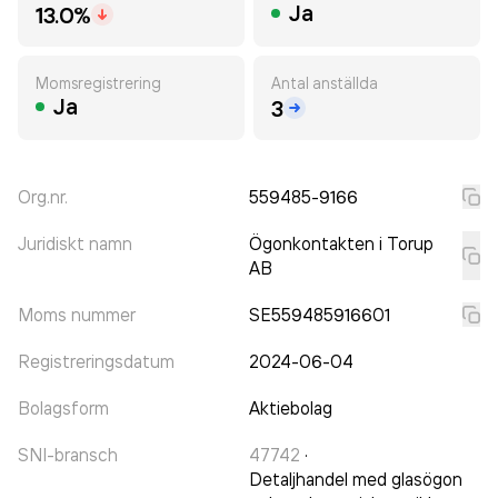
Ja
13.0%
Momsregistrering
Antal anställda
Ja
3
Org.nr.
559485-9166
Juridiskt namn
Ögonkontakten i Torup
AB
Moms nummer
SE559485916601
Registreringsdatum
2024-06-04
Bolagsform
Aktiebolag
SNI-bransch
47742
·
Detaljhandel med glasögon