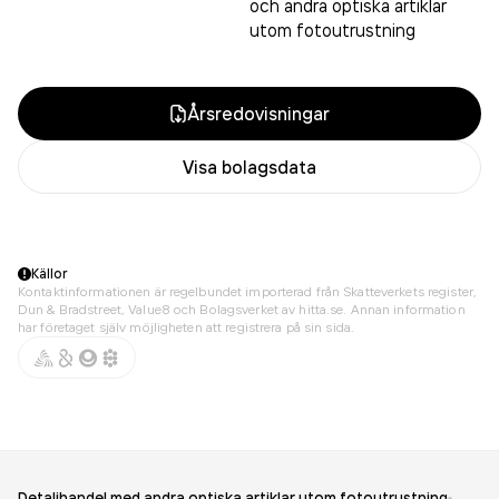
och andra optiska artiklar
utom fotoutrustning
Årsredovisningar
Visa bolagsdata
Källor
Kontaktinformationen är regelbundet importerad från Skatteverkets register,
Dun & Bradstreet, Value8 och Bolagsverket av hitta.se. Annan information
har företaget själv möjligheten att registrera på sin sida.
Detaljhandel med andra optiska artiklar utom fotoutrustning