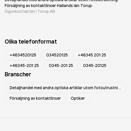
Försäljning av kontaktlinser
Hallands län
Torup
Ögonkontakten i Torup AB
Olika telefonformat
+4634520125
034520125
+46345 201 25
+46345-201 25
0345-201 25
0345-20125
Branscher
Detaljhandel med andra optiska artiklar utom fotoutrustning
Försäljning av kontaktlinser
Optiker