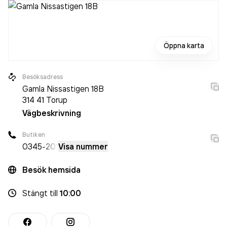
Öppna karta
Besöksadress
Gamla Nissastigen 18B
314 41
Torup
Vägbeskrivning
Butiken
0345
-201
Visa nummer
Besök hemsida
Stängt
till
10:00