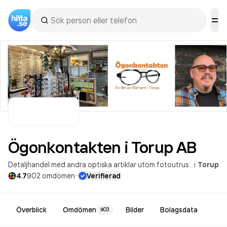
Ögonkontakten i Torup
AB
Detaljhandel med andra optiska artiklar utom fotoutrustning
i
Torup
Försä
·
4.7
902
omdömen
Verifierad
Överblick
Omdömen
Bilder
Bolagsdata
903