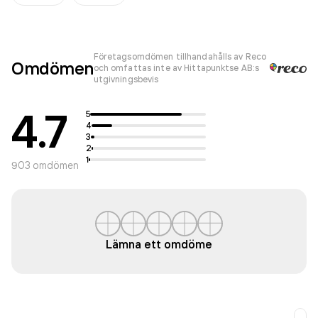
Företagsomdömen tillhandahålls av Reco
Omdömen
och omfattas inte av Hittapunktse AB:s
utgivningsbevis
4.7
5
4
3
2
1
903
omdömen
Lämna ett omdöme