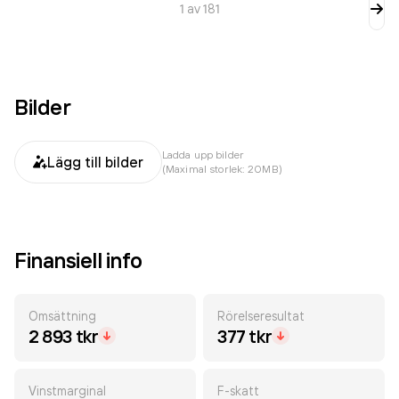
1
av
181
Bilder
Ladda upp bilder
Lägg till bilder
(Maximal storlek: 20MB)
Finansiell info
Omsättning
Rörelseresultat
2 893 tkr
377 tkr
Vinstmarginal
F-skatt