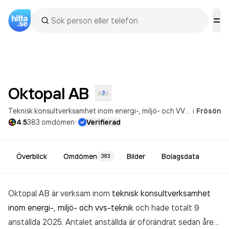
Oktopal
AB
Teknisk konsultverksamhet inom energi-, miljö- och VVS-teknik
i
Frösön
·
4.5
383
omdömen
Verifierad
Överblick
Omdömen
Bilder
Bolagsdata
383
Oktopal AB är verksam inom
teknisk konsultverksamhet
inom energi-, miljö- och vvs-teknik
och hade totalt 9
anställda 2025. Antalet anställda är oförändrat sedan året