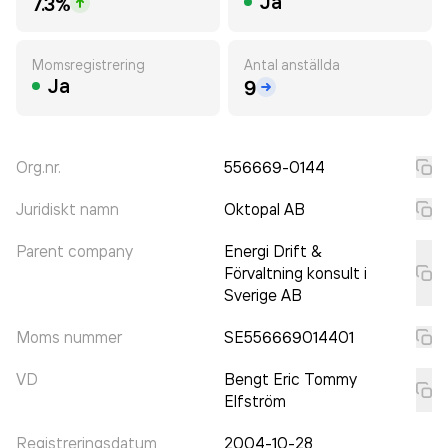
Ja
7.3%
Momsregistrering
Antal anställda
Ja
9
Org.nr.
556669-0144
Juridiskt namn
Oktopal AB
Parent company
Energi Drift &
Förvaltning konsult i
Sverige AB
Moms nummer
SE556669014401
VD
Bengt Eric Tommy
Elfström
Registreringsdatum
2004-10-28