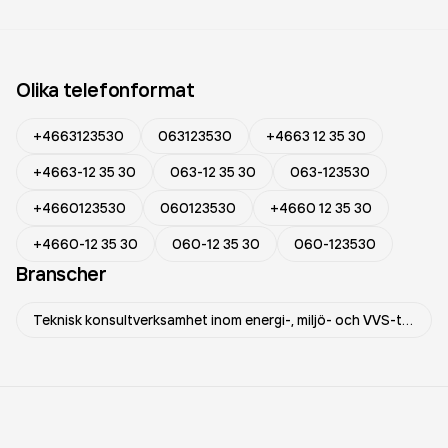
Olika telefonformat
+4663123530
063123530
+4663 12 35 30
+4663-12 35 30
063-12 35 30
063-123530
+4660123530
060123530
+4660 12 35 30
+4660-12 35 30
060-12 35 30
060-123530
Branscher
Teknisk konsultverksamhet inom energi-, miljö- och VVS-teknik