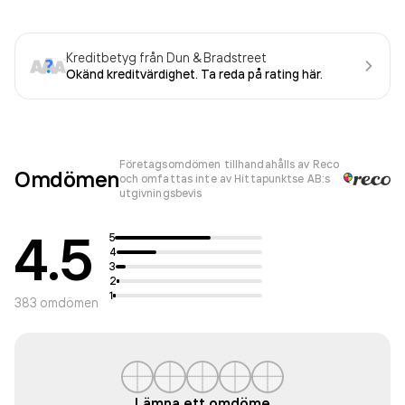
Kreditbetyg från Dun & Bradstreet
Okänd kreditvärdighet. Ta reda på rating här.
Företagsomdömen tillhandahålls av Reco
Omdömen
och omfattas inte av Hittapunktse AB:s
utgivningsbevis
4.5
5
4
3
2
1
383
omdömen
Lämna ett omdöme