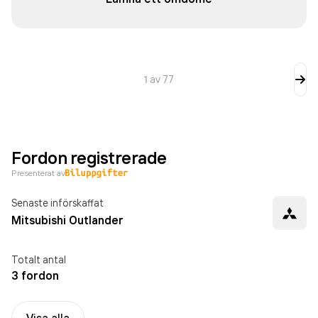
1
av
77
Fordon registrerade
Presenterat av
Senaste införskaffat
Mitsubishi Outlander
Totalt antal
3 fordon