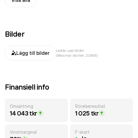
Visa alla
Bilder
Ladda upp bilder
Lägg till bilder
(Maximal storlek: 20MB)
Finansiell info
Omsättning
Rörelseresultat
14 043 tkr
1 025 tkr
Vinstmarginal
F-skatt