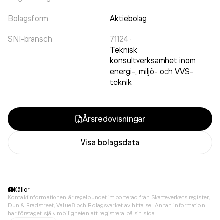
Bolagsform
Aktiebolag
SNI-bransch
71124
·
Teknisk
konsultverksamhet inom
energi-, miljö- och VVS-
teknik
Årsredovisningar
Visa bolagsdata
Källor
Kontaktinformationen är regelbundet importerad från Skatteverkets register,
Dun & Bradstreet, Value8 och Bolagsverket av hitta.se. Annan information
har företaget själv möjligheten att registrera på sin sida.