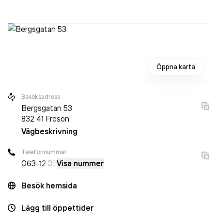
innan. Bolaget är ett aktiebolag som varit aktivt sedan
2004. Oktopal AB
omsatte 14 043 000,00 kr
senaste
räkenskapsåret (2025).
Öppna karta
Besöksadress
Bergsgatan 53
832 41
Frösön
Vägbeskrivning
Telefonnummer
063-
12 35
Visa nummer
Besök hemsida
Lägg till öppettider