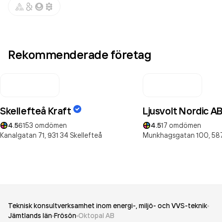
Rekommenderade företag
Skellefteå Kraft
Ljusvolt Nordic A
4.5
6153
omdömen
4.5
17
omdömen
Kanalgatan 71,
931 34
Skellefteå
Munkhagsgatan 100,
58
Teknisk konsultverksamhet inom energi-, miljö- och VVS-teknik
Jämtlands län
Frösön
Oktopal AB