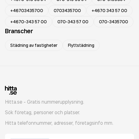
+46703435700
0703435700
+4670 343 57 00
+4670-343 57 00
070-343 57 00
070-3435700
Branscher
Städning av fastigheter
Flyttstädning
Hitta.se - Gratis nummerupplysning.
Sök företag, personer och platser.
Hitta telefonnummer, adresser, företagsinfo mm.