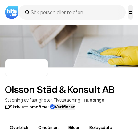
Olsson Städ & Konsult
AB
Städning av fastigheter
Flyttstädning
i
Huddinge
·
Skriv ett omdöme
Verifierad
Överblick
Omdömen
Bilder
Bolagsdata