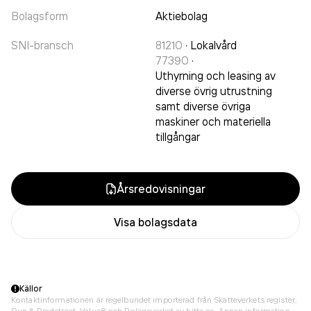
Bolagsform
Aktiebolag
SNI-bransch
81210
·
Lokalvård
77390
·
Uthyrning och leasing av
diverse övrig utrustning
samt diverse övriga
maskiner och materiella
tillgångar
Årsredovisningar
Visa bolagsdata
Källor
Kontaktinformationen är regelbundet importerad från Skatteverkets register,
Dun & Bradstreet, Value8 och Bolagsverket av hitta.se. Annan information