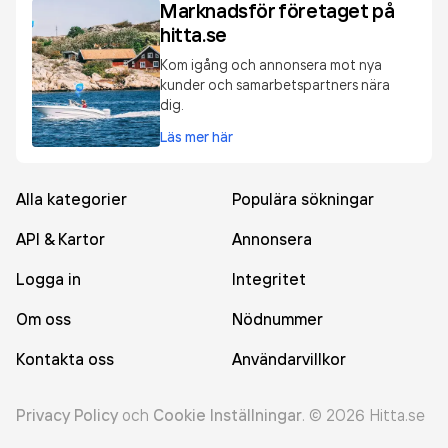
Marknadsför företaget på
hitta.se
Kom igång och annonsera mot nya
kunder och samarbetspartners nära
dig.
Läs mer här
Alla kategorier
Populära sökningar
API & Kartor
Annonsera
Logga in
Integritet
Om oss
Nödnummer
Kontakta oss
Användarvillkor
Privacy Policy
och
Cookie Inställningar
.
©
2026
Hitta.se