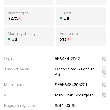
Vinstmarginal
F-skatt
Ja
7.4%
Momsregistrering
Antal anställda
Ja
20
Org.nr.
556484-2952
Juridiskt namn
Olsson Städ & Konsult
AB
Moms nummer
SE556484295201
VD
Mark Brian Söderqvist
Registreringsdatum
1994-03-19