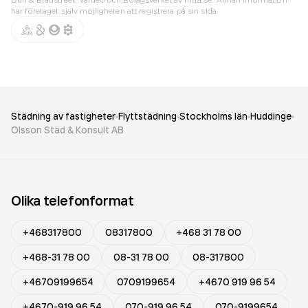
har företaget själv möjligheten att registrera på sin sida.
Städning av fastigheter
Flyttstädning
Stockholms län
Huddinge
Olsson Städ & Konsult AB
Olika telefonformat
+468317800
08317800
+468 31 78 00
+468-31 78 00
08-31 78 00
08-317800
+46709199654
0709199654
+4670 919 96 54
+4670-919 96 54
070-919 96 54
070-9199654