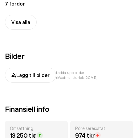
7 fordon
Visa alla
Bilder
Ladda upp bilder
Lägg till bilder
(Maximal storlek: 20MB)
Finansiell info
Omsättning
Rörelseresultat
13 250 tkr
974 tkr