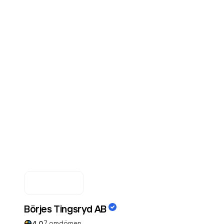
Börjes Tingsryd AB
4.0
7
omdömen