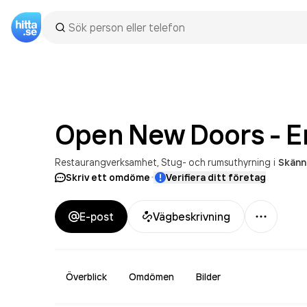
Open New Doors - E
Restaurangverksamhet
Stug- och rumsuthyrning
i
Skänn
·
Skriv ett omdöme
Verifiera ditt företag
Mer
E-post
Vägbeskrivning
Överblick
Omdömen
Bilder