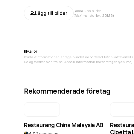
Ladda upp bilder
Lägg till bilder
(Maximal storlek: 20MB)
Källor
Kontaktinformationen är regelbundet importerad från Skatteverkets 
Bolagsverket av hitta.se. Annan information har företaget själv möjli
Rekommenderade företag
Restaurang China Malaysia AB
Restaura
Cloetta 
4.0
2
omdömen