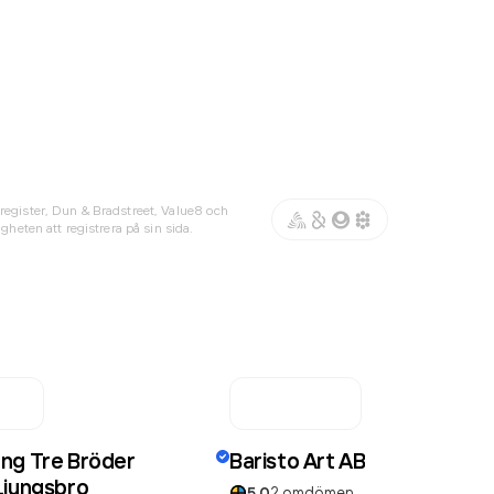
register, Dun & Bradstreet, Value8 och
gheten att registrera på sin sida.
ng Tre Bröder
Baristo Art AB
Ljungsbro
5.0
2
omdömen