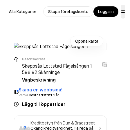
Alla Kategorier
Skapa företagskonto
Logga in
Öppna karta
Besöksadress
Skeppsås Lottstad Fågelsången 1
596 92
Skänninge
Vägbeskrivning
Skapa en webbsida!
Prova
kostnadsfritt 1 år
Lägg till öppettider
Kreditbetyg från Dun & Bradstreet
Okänd kreditvärdighet. Ta reda på