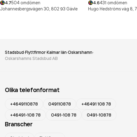
4.7
504
omdömen
4.6
431
omdömen
Johannesbergsvägen 30,
802 93
Gävle
Hugo Hedströms väg 8,
7
Stadsbud
Flyttfirmor
Kalmar län
Oskarshamn
Oskarshamns Stadsbud AB
Olika telefonformat
+4649110878
049110878
+46491 108 78
+46491-108 78
0491-108 78
0491-10878
Branscher