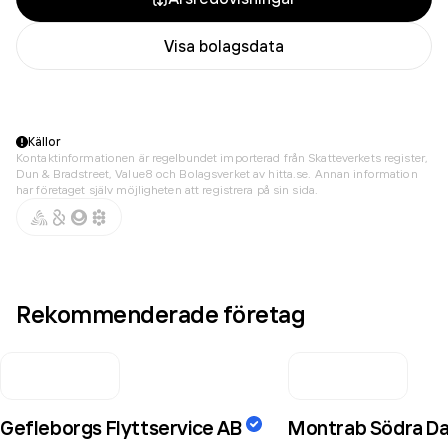
Visa bolagsdata
Källor
Kontaktinformationen är regelbundet importerad från Skatteverkets register,
Dun & Bradstreet, Value8 och Bolagsverket av hitta.se. Annan information
har företaget själv möjligheten att registrera på sin sida.
Rekommenderade företag
Gefleborgs Flyttservice AB
Montrab Södra Da