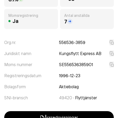
Momsregistrering
Antal anställda
Ja
7
Org.nr.
556536-3859
Juridiskt namn
Kungsflytt Express AB
Moms nummer
SE556536385901
Registreringsdatum
1996-12-23
Bolagsform
Aktiebolag
SNI-bransch
49420
·
Flyttjänster
Årsredovisningar