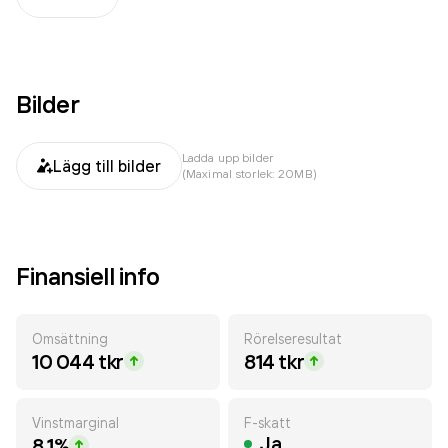
Bilder
Ladda upp bilder
Lägg till bilder
(Maximal storlek: 20MB)
Finansiell info
Omsättning
Rörelseresultat
10 044 tkr
814 tkr
Vinstmarginal
F-skatt
Ja
8.1%