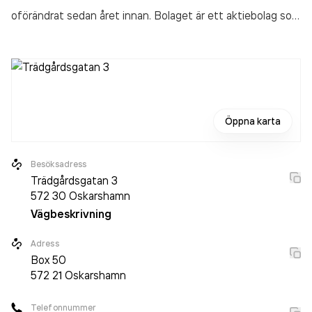
oförändrat sedan året innan. Bolaget är ett aktiebolag som
varit aktivt sedan 1996. Oskarshamns Stadsbud AB
omsatte 10 044 000,00 kr
senaste räkenskapsåret
(2025).
Öppna karta
Besöksadress
Trädgårdsgatan 3
572 30
Oskarshamn
Vägbeskrivning
Adress
Box
50
572 21
Oskarshamn
Telefonnummer