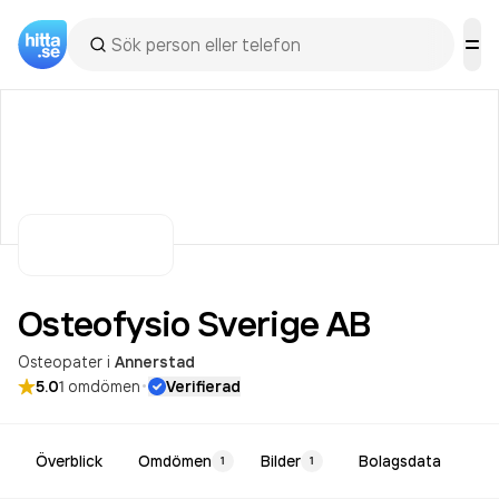
Osteofysio Sverige
AB
Osteopater
i
Annerstad
·
5.0
1
omdömen
Verifierad
Överblick
Omdömen
Bilder
Bolagsdata
1
1