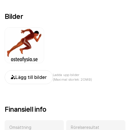
Bilder
Ladda upp bilder
Lägg till bilder
(Maximal storlek: 20MB)
Finansiell info
Omsättning
Rörelseresultat