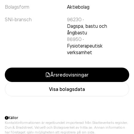
Bolagsform
Aktiebolag
SNI-bransch
96230
·
Dagspa, bastu och
ångbastu
86950
·
Fysioterapeutisk
verksamhet
Årsredovisningar
Visa bolagsdata
Källor
Kontaktinformationen är regelbundet importerad från Skatteverkets register,
Dun & Bradstreet, Value8 och Bolagsverket av hitta.se. Annan information
har företaget själv möjligheten att registrera på sin sida.