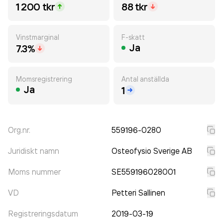
1 200 tkr
88 tkr
Vinstmarginal
F-skatt
Ja
7.3%
Momsregistrering
Antal anställda
Ja
1
Org.nr.
559196-0280
Juridiskt namn
Osteofysio Sverige AB
Moms nummer
SE559196028001
VD
Petteri Sallinen
Registreringsdatum
2019-03-19