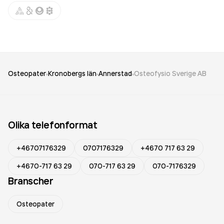
Osteopater
Kronobergs län
Annerstad
Osteofysio Sverige AB
Olika telefonformat
+46707176329
0707176329
+4670 717 63 29
+4670-717 63 29
070-717 63 29
070-7176329
Branscher
Osteopater