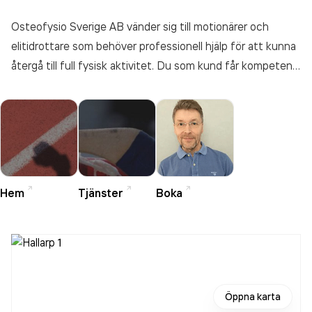
Osteofysio Sverige AB vänder sig till motionärer och
elitidrottare som behöver professionell hjälp för att kunna
återgå till full fysisk aktivitet. Du som kund får kompetent
ortopedisk osteopati och fysioterapeutisk personlig
träning med hög kvalitet och stort engagemang. De
vanligaste problemen en ortopedisk osteopat behandlar är
ryggsmärtor, ischias, nack- och axelsmärtor, migrän,
huvudvärk, yrsel, idrottsskador samt arm-, ben- och
bäckensmärtor. Du får behandling när det gör ont t.ex. i
Hem
Tjänster
Boka
ryggen eller nacken, men det kan även vara bra att få
behandling i förebyggande syfte. När en dåligt fungerade
led eller muskel behandlas i ett tidigt skede kan man
undvika eventuella problem i framtiden. Individuellt
anpassad träning för dig som behöver rehabilitering eller vill
Öppna karta
förstärka din kropp för att kunna återgå till full aktivitet,