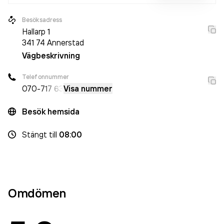
undvika skador och må bra.
Besöksadress
Hallarp 1
341 74
Annerstad
Vägbeskrivning
Telefonnummer
070-
717 63
Visa nummer
Besök hemsida
Stängt
till
08:00
Omdömen