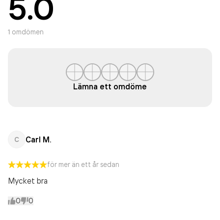
5.0
1
omdömen
Lämna ett omdöme
Carl M.
C
för mer än ett år sedan
Mycket bra
0
0