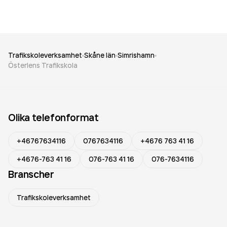
Trafikskoleverksamhet
Skåne län
Simrishamn
Österlens Trafikskola
Olika telefonformat
+46767634116
0767634116
+4676 763 41 16
+4676-763 41 16
076-763 41 16
076-7634116
Branscher
Trafikskoleverksamhet