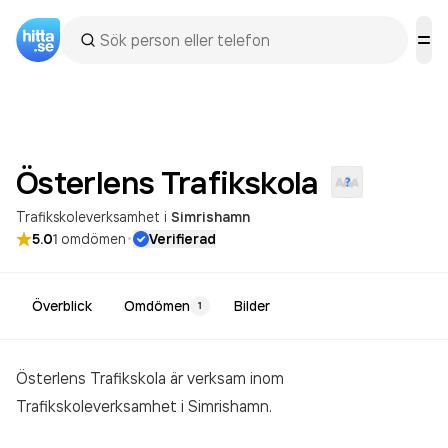
Österlens
Trafikskola
Trafikskoleverksamhet
i
Simrishamn
·
5.0
1
omdömen
Verifierad
Överblick
Omdömen
Bilder
1
Österlens Trafikskola är verksam inom
Trafikskoleverksamhet
i Simrishamn.