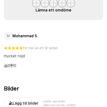
Lämna ett omdöme
Mohammad S.
M
för mer än ett år sedan
mycket nöjd
0
0
Bilder
Ladda upp bilder
Lägg till bilder
(Maximal storlek: 20MB)