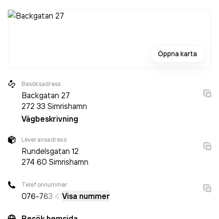
Öppna karta
Besöksadress
Backgatan 27
272 33
Simrishamn
Vägbeskrivning
Leveransadress
Rundelsgatan 12
274 60
Simrishamn
Telefonnummer
076-
763 41
Visa nummer
Besök hemsida