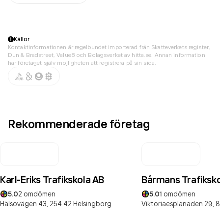
Källor
Kontaktinformationen är regelbundet importerad från Skatteverkets register,
Dun & Bradstreet, Value8 och Bolagsverket av hitta.se. Annan information
har företaget själv möjligheten att registrera på sin sida.
Rekommenderade företag
Karl-Eriks Trafikskola AB
Bårmans Trafiksk
5.0
2
omdömen
5.0
1
omdömen
Hälsovägen 43,
254 42
Helsingborg
Viktoriaesplanaden 29,
8