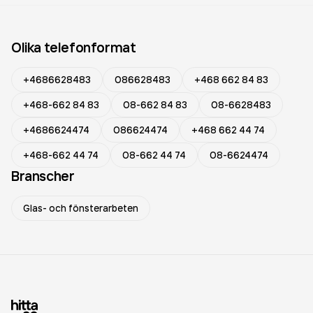
Olika telefonformat
+4686628483
086628483
+468 662 84 83
+468-662 84 83
08-662 84 83
08-6628483
+4686624474
086624474
+468 662 44 74
+468-662 44 74
08-662 44 74
08-6624474
Branscher
Glas- och fönsterarbeten