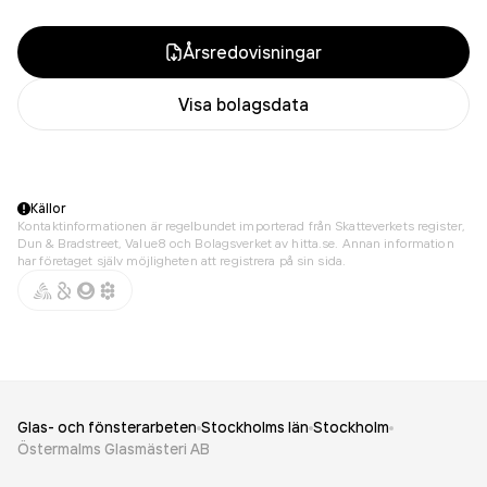
Årsredovisningar
Visa bolagsdata
Källor
Kontaktinformationen är regelbundet importerad från Skatteverkets register,
Dun & Bradstreet, Value8 och Bolagsverket av hitta.se. Annan information
har företaget själv möjligheten att registrera på sin sida.
Glas- och fönsterarbeten
Stockholms län
Stockholm
Östermalms Glasmästeri AB