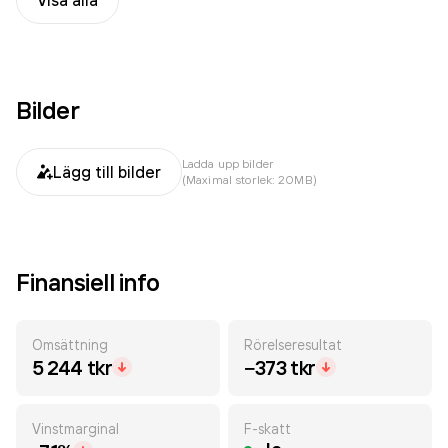
Visa alla
Bilder
Ladda upp bilder
Lägg till bilder
(Maximal storlek: 20MB)
Finansiell info
Omsättning
Rörelseresultat
5 244 tkr
−373 tkr
Vinstmarginal
F-skatt