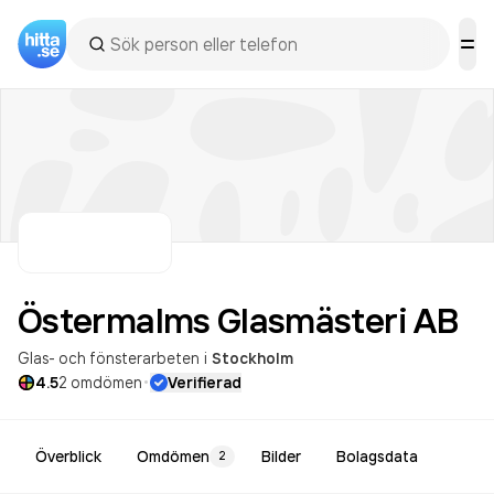
Östermalms Glasmästeri
AB
Glas- och fönsterarbeten
i
Stockholm
·
4.5
2
omdömen
Verifierad
Överblick
Omdömen
Bilder
Bolagsdata
2