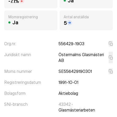
Ja
-7.1%
Momsregistrering
Antal anställda
Ja
5
Org.nr.
556429-1903
Juridiskt namn
Östermalms Glasmästeri
AB
Moms nummer
SE556429190301
Registreringsdatum
1991-10-01
Bolagsform
Aktiebolag
SNI-bransch
43342
·
Glasmästeriarbeten