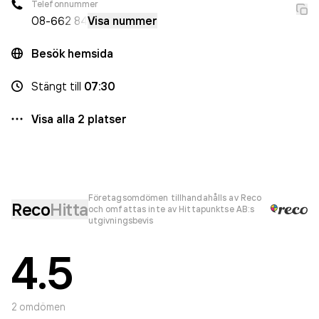
Telefonnummer
08-6
62 84
Visa nummer
Besök hemsida
Stängt
till
07:30
Visa alla
2
platser
Företagsomdömen tillhandahålls av Reco
Reco
Hitta
och omfattas inte av Hittapunktse AB:s
utgivningsbevis
4.5
2
omdömen