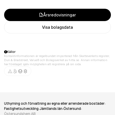
Årsredovisningar
Visa bolagsdata
Källor
Kontaktinformationen är regelbundet importerad från Skatteverkets register,
Dun & Bradstreet, Value8 och Bolagsverket av hitta.se. Annan information
har företaget själv möjligheten att registrera på sin sida.
Uthyrning och förvaltning av egna eller arrenderade bostäder
Fastighetsutveckling
Jämtlands län
Östersund
Östersundshem AB