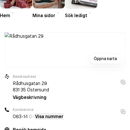
akademi för att kunna möta framtidens krav på boende.
Hem
Mina sidor
Sök ledigt
Öppna karta
Besöksadress
Rådhusgatan 29
831 35
Östersund
Vägbeskrivning
Kundservice
063-
14 04
Visa nummer
Besök hemsida