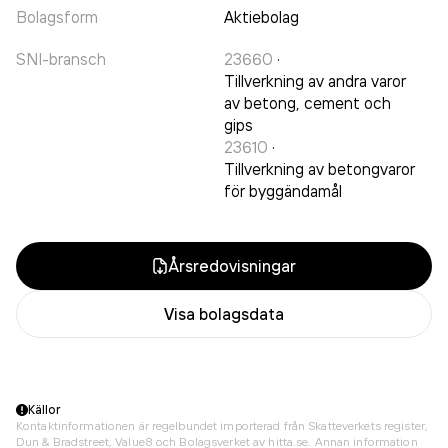
Bolagsform
Aktiebolag
SNI-bransch
23660
·
Tillverkning av andra varor
av betong, cement och
gips
23610
·
Tillverkning av betongvaror
för byggändamål
Årsredovisningar
Visa bolagsdata
Källor
Kontaktinformationen är regelbundet importerad från Skatteverkets register,
Dun & Bradstreet, Value8 och Bolagsverket av hitta.se. Annan information