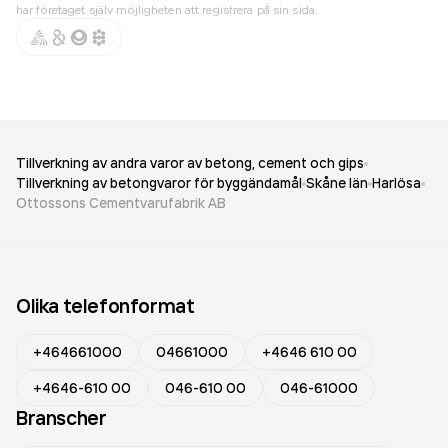
har företaget själv möjligheten att registrera på sin sida.
Tillverkning av andra varor av betong, cement och gips
Tillverkning av betongvaror för byggändamål
Skåne län
Harlösa
Ottossons Cementvarufabrik AB
Olika telefonformat
+464661000
04661000
+4646 610 00
+4646-610 00
046-610 00
046-61000
Branscher