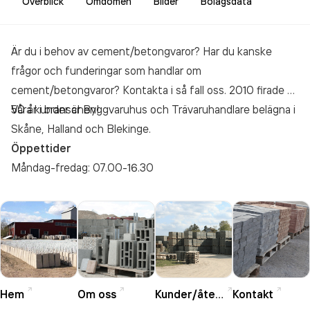
Överblick
Omdömen
Bilder
Bolagsdata
Är du i behov av cement/betongvaror? Har du kanske
frågor och funderingar som handlar om
cement/betongvaror? Kontakta i så fall oss. 2010 firade vi
50 år i branschen!
Våra kunder är Byggvaruhus och Trävaruhandlare belägna i
Skåne, Halland och Blekinge.
Öppettider
Måndag-fredag: 07.00-16.30
Hem
Om oss
Kunder/återförsäljare
Kontakt