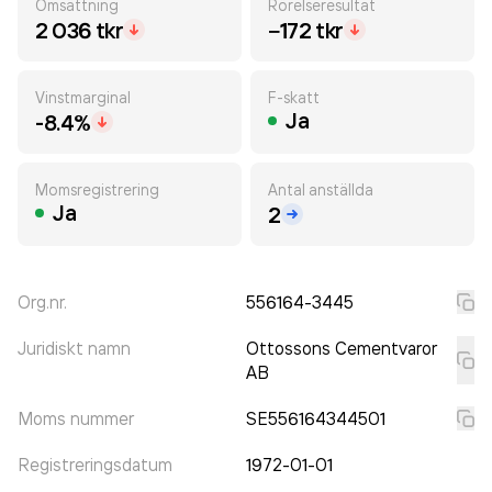
Omsättning
Rörelseresultat
2 036 tkr
−172 tkr
Vinstmarginal
F-skatt
Ja
-8.4%
Momsregistrering
Antal anställda
Ja
2
Org.nr.
556164-3445
Juridiskt namn
Ottossons Cementvaror
AB
Moms nummer
SE556164344501
Registreringsdatum
1972-01-01