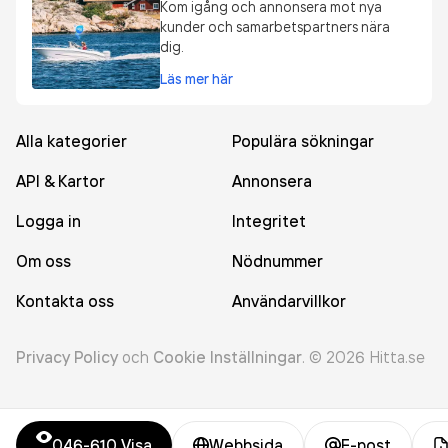
Kom igång och annonsera mot nya
kunder och samarbetspartners nära
dig.
Läs mer här
Alla kategorier
Populära sökningar
API & Kartor
Annonsera
Logga in
Integritet
Om oss
Nödnummer
Kontakta oss
Användarvillkor
Privacy Policy
och
Cookie Inställningar
.
©
2026
Hitta.se
046-610
Visa
Webbsida
E-post