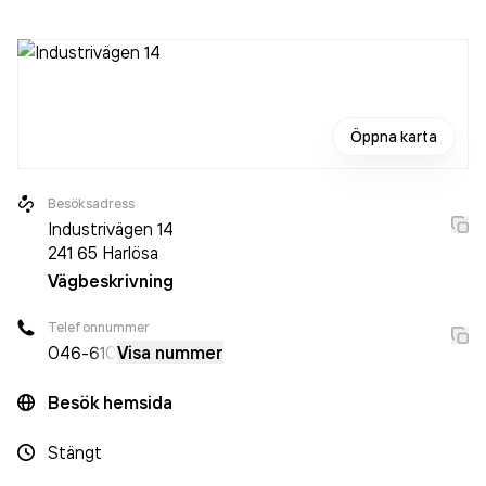
Öppna karta
Besöksadress
Industrivägen 14
241 65
Harlösa
Vägbeskrivning
Telefonnummer
046-
610
Visa nummer
Besök hemsida
Stängt