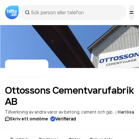
Ottossons Cementvarufabrik
AB
Tillverkning av andra varor av betong, cement och gips
i
Tillverkni
Harlösa
·
Skriv ett omdöme
Verifierad