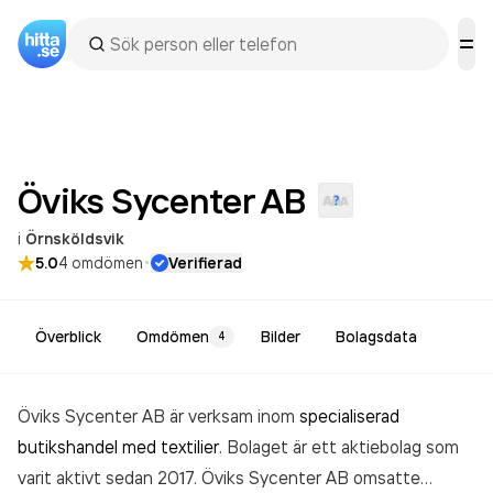
Öviks Sycenter
AB
i
Örnsköldsvik
·
5.0
4
omdömen
Verifierad
Överblick
Omdömen
Bilder
Bolagsdata
4
Öviks Sycenter AB är verksam inom
specialiserad
butikshandel med textilier
. Bolaget är ett aktiebolag som
varit aktivt sedan 2017. Öviks Sycenter AB
omsatte