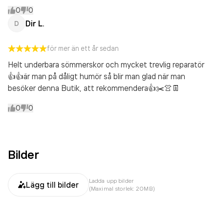
0
0
Dir L.
D
för mer än ett år sedan
Helt underbara sömmerskor och mycket trevlig reparatör
👍👍är man på dåligt humör så blir man glad när man
besöker denna Butik, att rekommendera👍✂️👚👖
0
0
Bilder
Ladda upp bilder
Lägg till bilder
(Maximal storlek: 20MB)