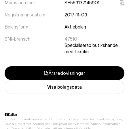
Moms nummer
SE559132145901
Registreringsdatum
2017-11-09
Bolagsform
Aktiebolag
SNI-bransch
47510
·
Specialiserad butikshandel
med textilier
Årsredovisningar
Visa bolagsdata
Källor
Kontaktinformationen är regelbundet importerad från Skatteverkets register,
Dun & Bradstreet, Value8 och Bolagsverket av hitta.se. Annan information
har företaget själv möjligheten att registrera på sin sida.