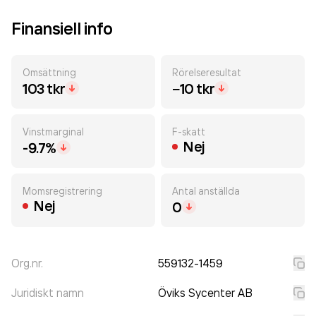
Finansiell info
Omsättning
Rörelseresultat
103 tkr
−10 tkr
Vinstmarginal
F-skatt
Nej
-9.7%
Momsregistrering
Antal anställda
Nej
0
Org.nr.
559132-1459
Juridiskt namn
Öviks Sycenter AB