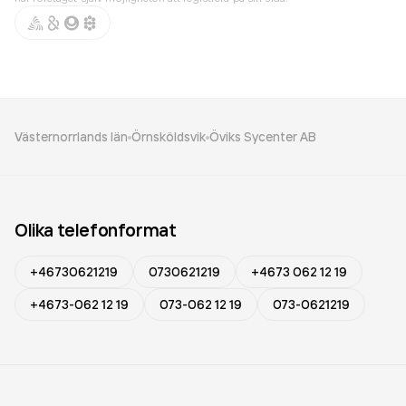
Västernorrlands län
Örnsköldsvik
Öviks Sycenter AB
Olika telefonformat
+46730621219
0730621219
+4673 062 12 19
+4673-062 12 19
073-062 12 19
073-0621219