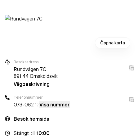
103 000,00 kr
senaste räkenskapsåret (2025).
Öppna karta
Besöksadress
Rundvägen 7C
891 44
Örnsköldsvik
Vägbeskrivning
Telefonnummer
073-
062 12
Visa nummer
Besök hemsida
Stängt
till
10:00