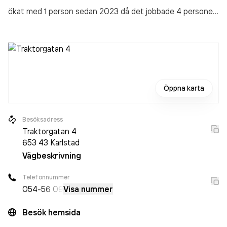
ökat med 1 person sedan 2023 då det jobbade 4 personer
på företaget. Bolaget är ett aktiebolag som varit aktivt
sedan 1983. Partille Bilringar i Karlstad AB
omsatte
3 997 000,00 kr
senaste räkenskapsåret (2024).
Öppna karta
Besöksadress
Traktorgatan 4
653 43
Karlstad
Vägbeskrivning
Telefonnummer
054-
56 09
Visa nummer
Besök hemsida