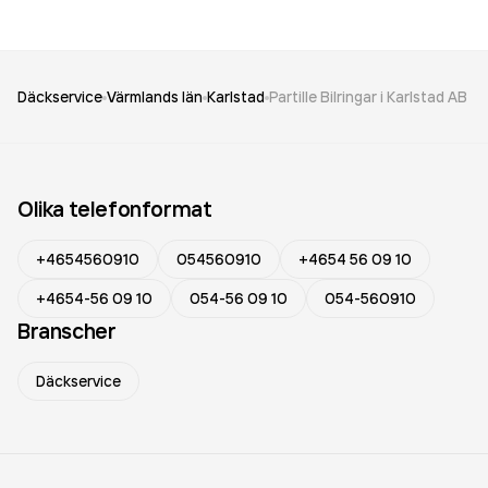
Däckservice
Värmlands län
Karlstad
Partille Bilringar i Karlstad AB
Olika telefonformat
+4654560910
054560910
+4654 56 09 10
+4654-56 09 10
054-56 09 10
054-560910
Branscher
Däckservice