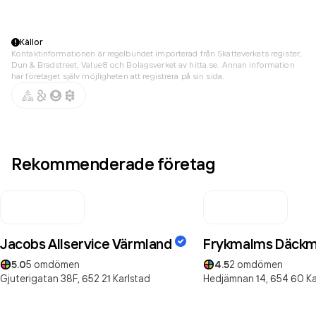
Källor
Kontaktinformationen är regelbundet importerad från Skatteverkets register,
Dun & Bradstreet, Value8 och Bolagsverket av hitta.se. Annan information
har företaget själv möjligheten att registrera på sin sida.
Rekommenderade företag
Jacobs Allservice Värmland
Frykmalms Däckm
5.0
5
omdömen
4.5
2
omdömen
Gjuterigatan 38F,
652 21
Karlstad
Hedjämnan 14,
654 60
Ka