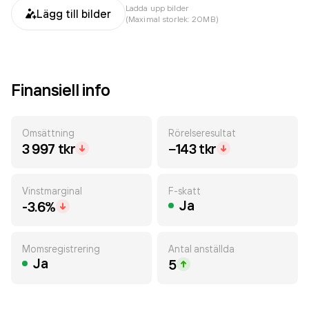
Ladda upp bilder
Lägg till bilder
(Maximal storlek: 20MB)
Finansiell info
Omsättning
Rörelseresultat
3 997 tkr
−143 tkr
Vinstmarginal
F-skatt
Ja
-3.6%
Momsregistrering
Antal anställda
Ja
5