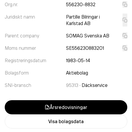
Org.nr.
556230-8832
Juridiskt namn
Partille Bilringar i
Karlstad AB
Parent company
SOMAG Svenska AB
Moms nummer
SE556230883201
Registreringsdatum
1983-05-14
Bolagsform
Aktiebolag
SNI-bransch
95313
·
Däckservice
Årsredovisningar
Visa bolagsdata