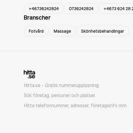
+46736242824
0736242824
+4673 624 28 
Branscher
Fotvård
Massage
Skönhetsbehandlingar
Hitta.se - Gratis nummerupplysning.
Sök företag, personer och platser.
Hitta telefonnummer, adresser, företagsinfo mm.