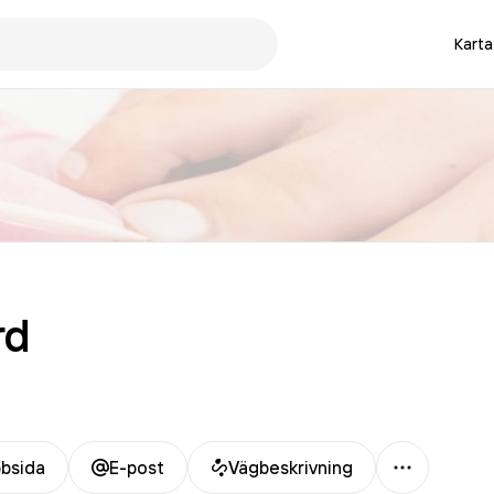
Karta
rd
Mer
bsida
E-post
Vägbeskrivning