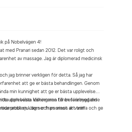
nik på Nobelvägen 4!
t med Pranari sedan 2012. Det var roligt och
rfarenhet av massage. Jag är diplomerad medicinsk
och jag brinner verkligen för detta. Så jag har
erfarenhet att ge er bästa behandlingen. Genom
ända min kunnighet att ge er bästa upplevelse.
itta dom bästa lösningarna för besvär med din
ande upplevelse. Välkommen till en förebyggande
mtida problem. Jag ser fram emot att träffa och ge
 reumatisk sjukdom och psoriasis är varm