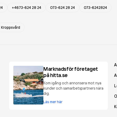
24
+4673-624 28 24
073-624 28 24
073-6242824
Kroppsvård
A
Marknadsför företaget
på hitta.se
A
Kom igång och annonsera mot nya
L
kunder och samarbetspartners nära
dig.
O
Läs mer här
K