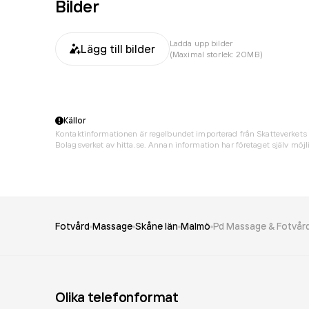
Bilder
Ladda upp bilder
Lägg till bilder
(Maximal storlek: 20MB)
Källor
Kontaktinformationen är regelbundet importerad från Skatteverkets 
Bolagsverket av hitta.se. Annan information har företaget själv möjli
Fotvård
Massage
Skåne län
Malmö
Pd Massage & Fotvår
Olika telefonformat