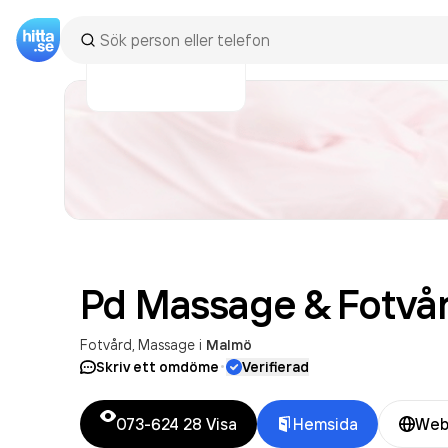
Pd Massage &
Fotvå
Fotvård
Massage
i
Malmö
·
Skriv ett omdöme
Verifierad
073-624 28
Visa
Hemsida
Web