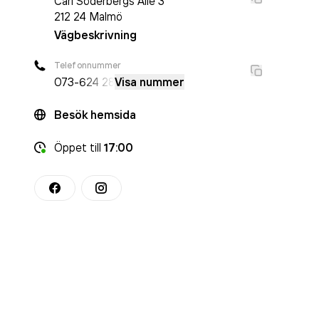
Carl Söderbergs Allé 3
212 24
Malmö
Vägbeskrivning
Telefonnummer
073-
624 28
Visa nummer
Besök hemsida
Öppet
till
17:00