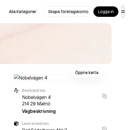
Alla Kategorier
Skapa företagskonto
Logga in
Öppna karta
Besöksadress
Nobelvägen 4
214 29
Malmö
Vägbeskrivning
Leveransadress