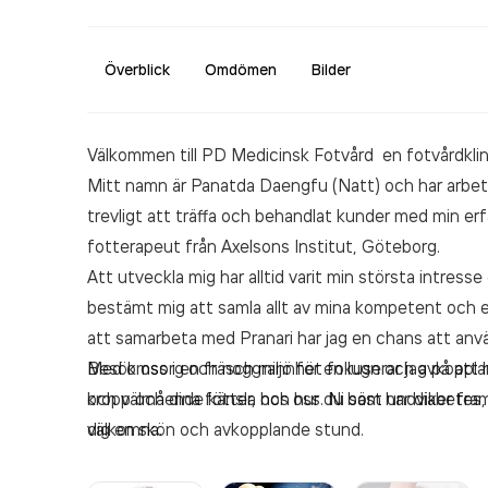
Överblick
Omdömen
Bilder
Välkommen till PD Medicinsk Fotvård en fotvårdkli
Mitt namn är Panatda Daengfu (Natt) och har arbeta
trevligt att träffa och behandlat kunder med min e
fotterapeut från Axelsons Institut, Göteborg.
Att utveckla mig har alltid varit min största intresse 
bestämt mig att samla allt av mina kompetent och 
att samarbeta med Pranari har jag en chans att anv
Med omsorg och noggrannhet fokuserar jag på att h
Besök oss i en fräsch miljö för en lugn och avkoppl
kropp och dina fötter, och hur du bäst undviker fra
och välmående känsla hos oss. Ni som har diabetes,
dig en skön och avkopplande stund.
välkomna.