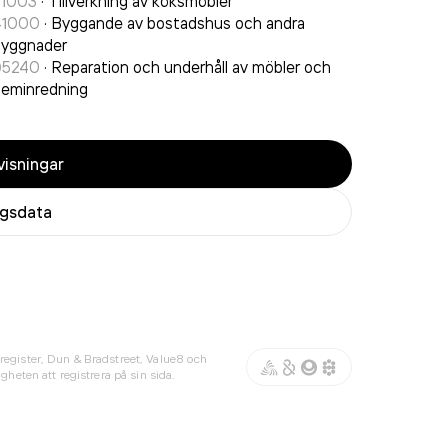
31003
·
Tillverkning av köksmöbler
41000
·
Byggande av bostadshus och andra
byggnader
95240
·
Reparation och underhåll av möbler och
eminredning
isningar
agsdata
register, Dun & Bradstreet, Value8 och
gheten att registrera på sin sida.