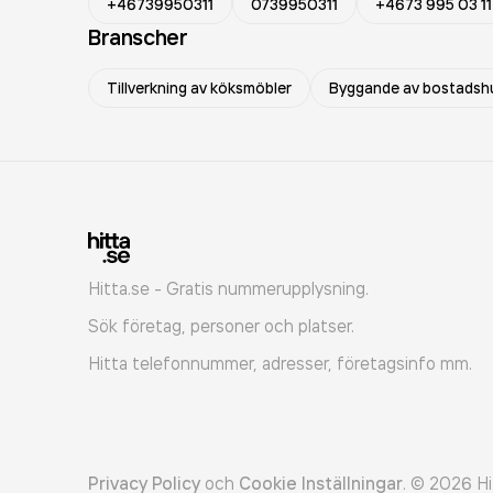
+46739950311
0739950311
+4673 995 03 11
Branscher
Tillverkning av köksmöbler
Byggande av bostadsh
Hitta.se - Gratis nummerupplysning.
Sök företag, personer och platser.
Hitta telefonnummer, adresser, företagsinfo mm.
Privacy Policy
och
Cookie Inställningar
.
©
2026
Hi