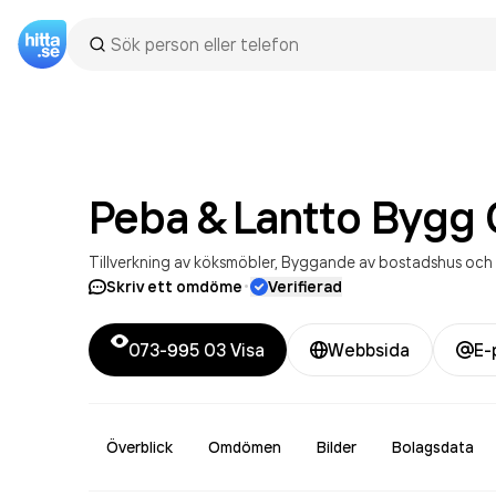
Peba & Lantto Bygg 
Tillverkning av köksmöbler
Byggande av bostadshus och
·
Skriv ett omdöme
Verifierad
073-995 03
Visa
Webbsida
E-
Överblick
Omdömen
Bilder
Bolagsdata