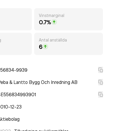
Vinstmarginal
0.7%
g
Antal anställda
6
556834-9939
eba & Lantto Bygg Och Inredning AB
SE556834993901
2010-12-23
ktiebolag