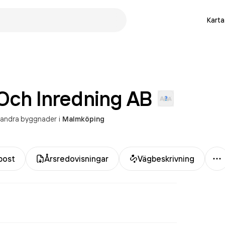
Karta
Och Inredning
AB
 andra byggnader
i
Malmköping
M
post
Årsredovisningar
Vägbeskrivning