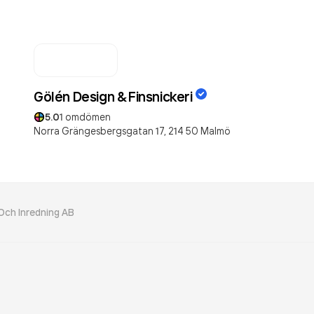
Gölén Design & Finsnickeri
5.0
1
omdömen
Norra Grängesbergsgatan 17,
214 50
Malmö
Och Inredning AB