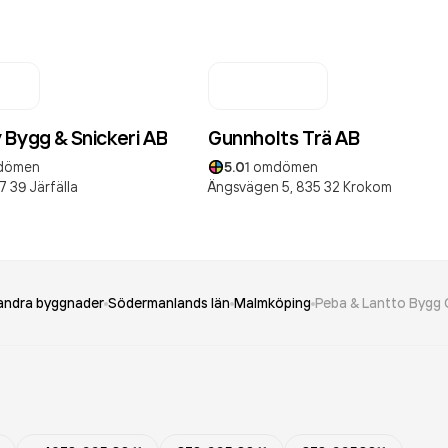
 Bygg & Snickeri AB
Gunnholts Trä AB
dömen
5.0
1
omdömen
7 39
Järfälla
Ängsvägen 5,
835 32
Krokom
andra byggnader
Södermanlands län
Malmköping
Peba & Lantto Bygg 