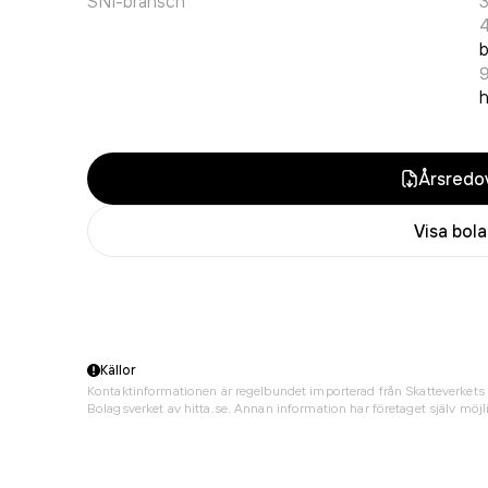
SNI-bransch
h
Årsredov
Visa bol
Källor
Kontaktinformationen är regelbundet importerad från Skatteverkets 
Bolagsverket av hitta.se. Annan information har företaget själv möjli