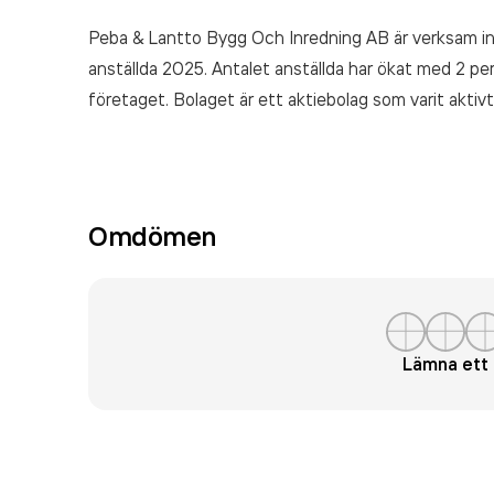
Peba & Lantto Bygg Och Inredning AB är verksam 
anställda 2025. Antalet anställda har ökat med 2 p
företaget. Bolaget är ett aktiebolag som varit akt
AB
omsatte 7 138 000,00 kr
senaste räkenskapsår
Omdömen
Lämna et