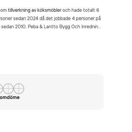
inom
tillverkning av köksmöbler
och hade totalt 6
ersoner sedan 2024 då det jobbade 4 personer på
ivt sedan 2010. Peba & Lantto Bygg Och Inredning
et (2025).
t omdöme