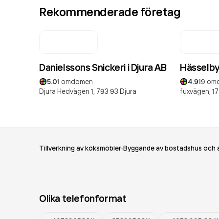
Rekommenderade företag
Danielssons Snickeri i Djura AB
Hässelby
5.0
1
omdömen
4.9
19
om
Djura Hedvägen 1,
793 93
Djura
fuxvägen,
17
Tillverkning av köksmöbler
Byggande av bostadshus och 
Olika telefonformat