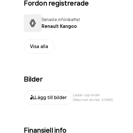
Fordon registrerade
Senaste införskaffat
Renault Kangoo
Visa alla
Bilder
Ladda upp bilder
Lägg till bilder
(Maximal storlek: 20MB)
Finansiell info