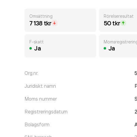
Omsättning
Rörelseresultat
7 138 tkr
50 tkr
F-skatt
Momsregistrerin
Ja
Ja
Org.nr.
Juridiskt namn
P
Moms nummer
Registreringsdatum
Bolagsform
A