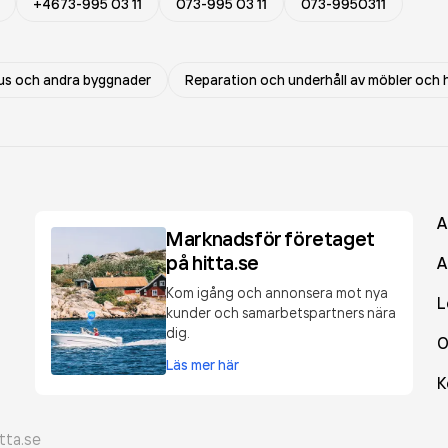
+4673-995 03 11
073-995 03 11
073-9950311
us och andra byggnader
Reparation och underhåll av möbler och
A
Marknadsför företaget
på hitta.se
A
Kom igång och annonsera mot nya
L
kunder och samarbetspartners nära
dig.
O
Läs mer här
K
tta.se