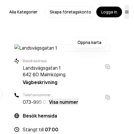
Alla Kategorier
Skapa företagskonto
Logga in
Öppna karta
Besöksadress
Landsvägsgatan 1
642 60
Malmköping
Vägbeskrivning
er
Telefonnummer
073-
995 03
Visa nummer
Besök hemsida
Stängt
till
07:00