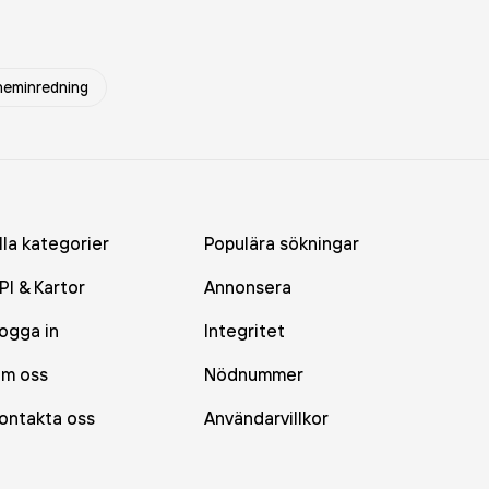
 heminredning
lla kategorier
Populära sökningar
PI & Kartor
Annonsera
ogga in
Integritet
m oss
Nödnummer
ontakta oss
Användarvillkor